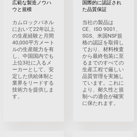
広範な製造ノウハ
国際的に認証され
ウと規模
た品質保証
カムロックパネル
当社の製品は
において22年以上
CE、ISO 9001、
の生産経験と月間
SGS、米国NSF規
40,000平方メート
格の認証を取得し
ルの生産能力を有
ており、材料検査
し、中国国内でも
から最終包装に至
上位3社に入るメ
るまでのすべての
ーカーとして、安
生産工程で厳しい
定した供給体制と
品質管理を実施し
業界をリードする
ています。これに
技術力を提供しま
より、耐久性と規
す。
制への適合が確実
に保たれます。