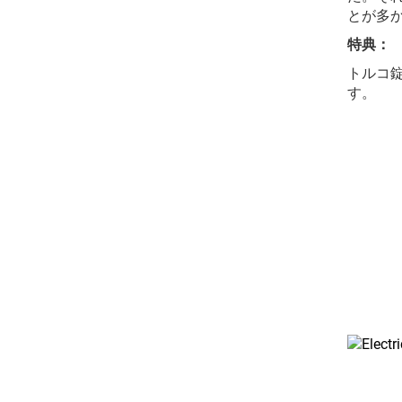
とが多
特典：
トルコ
す。