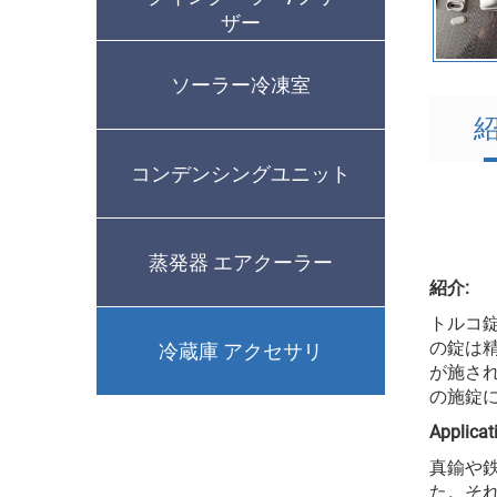
ザー
ソーラー冷凍室
コンデンシングユニット
蒸発器 エアクーラー
紹介:
トルコ
の錠は
冷蔵庫 アクセサリ
が施され
の施錠
Applica
真鍮や鉄
た。そ