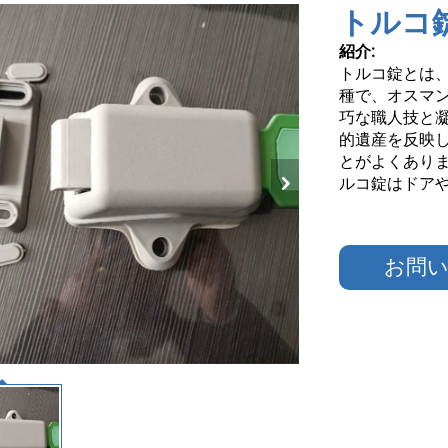
トルコ
紹介:
トルコ錠とは
種で、オスマ
巧な職人技と
的遺産を反映
とがよくあり
ルコ錠はドアや
お問