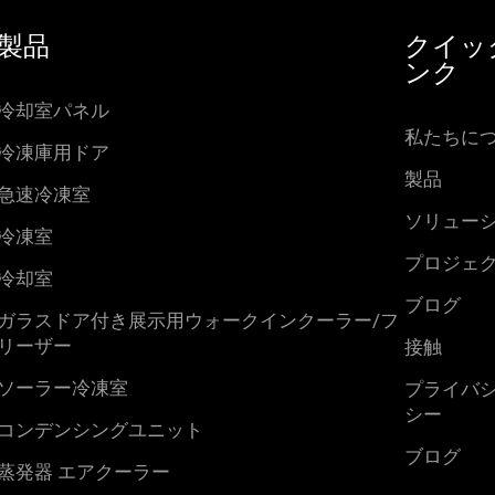
製品
クイッ
ンク
冷却室パネル
私たちに
冷凍庫用ドア
製品
急速冷凍室
ソリュー
冷凍室
プロジェ
冷却室
ブログ
ガラスドア付き展示用ウォークインクーラー/フ
リーザー
接触
ソーラー冷凍室
プライバ
シー
コンデンシングユニット
ブログ
蒸発器 エアクーラー