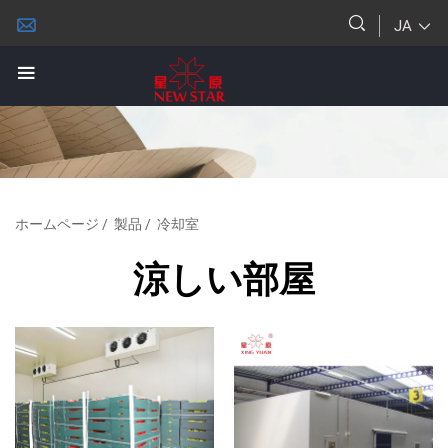
JA
ホームページ
/
製品
/
冷却室
涼しい部屋