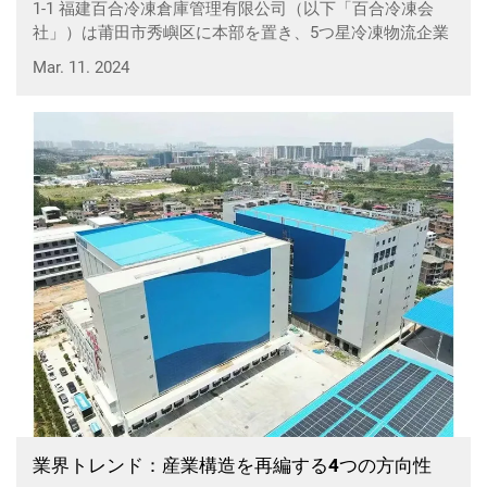
1-1 福建百合冷凍倉庫管理有限公司（以下「百合冷凍会
ち5つ星企業は6社含まれている。
社」）は莆田市秀嶼区に本部を置き、5つ星冷凍物流企業
として選定された。1-2 鄭燕平、...
Mar. 11. 2024
業界トレンド：産業構造を再編する4つの方向性