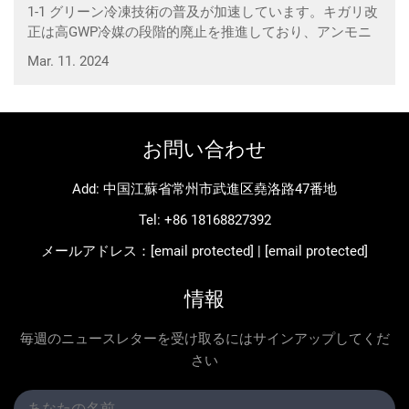
1-1 グリーン冷凍技術の普及が加速しています。キガリ改
正は高GWP冷媒の段階的廃止を推進しており、アンモニ
ア／二酸化炭素カスケードシステムの使用は35％増加し
Mar. 11. 2024
ています（2023年データ）。ドーム...
お問い合わせ
Add: 中国江蘇省常州市武進区堯洛路47番地
Tel:
+86 18168827392
メールアドレス：
[email protected]
|
[email protected]
情報
毎週のニュースレターを受け取るにはサインアップしてくだ
さい