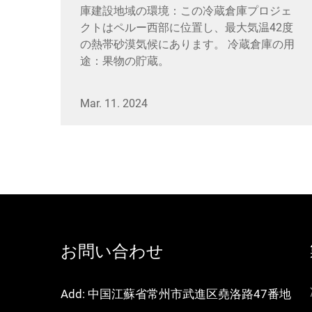
庫建設地域の環境：この冷蔵倉庫プロジェ
クトはペルー西部に位置し、最大気温42度
の熱帯砂漠気候にあります。 冷蔵倉庫の用
途：果物の貯蔵。
Mar. 11. 2024
お問い合わせ
Add: 中国江蘇省常州市武進区堯洛路47番地