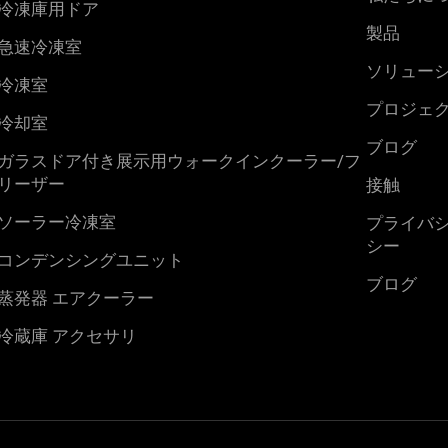
冷凍庫用ドア
製品
急速冷凍室
ソリュー
冷凍室
プロジェ
冷却室
ブログ
ガラスドア付き展示用ウォークインクーラー/フ
リーザー
接触
ソーラー冷凍室
プライバ
シー
コンデンシングユニット
ブログ
蒸発器 エアクーラー
冷蔵庫 アクセサリ