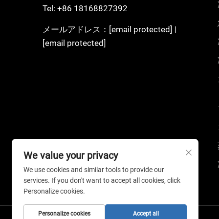
Tel:
+86 18168827392
メールアドレス：
[email protected]
|
[email protected]
We value your privacy
We use cookies and similar tools to provide our
services. If you don't want to accept all cookies, click
Personalize cookies.
Personalize cookies
Accept all