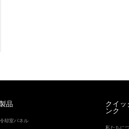
製品
クイッ
ンク
冷却室パネル
私たちに