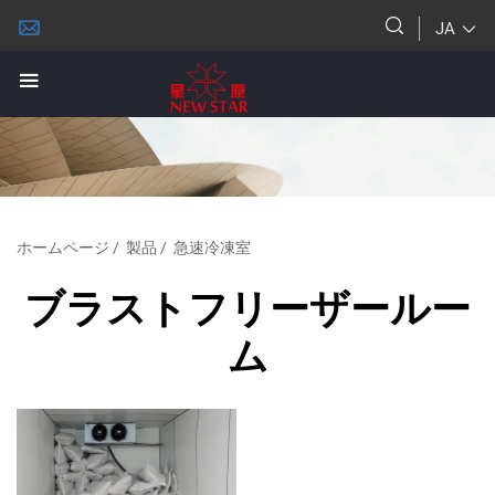
JA
ホームページ
/
製品
/
急速冷凍室
ブラストフリーザールー
ム