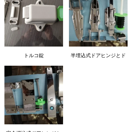
トルコ錠
半埋込式ドアヒンジとド
アオープナー