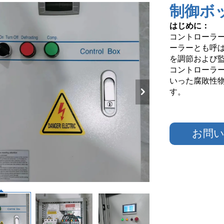
制御ボ
はじめに：
コントローラ
ーラーとも呼
を調節および
コントローラ
いった腐敗性
す。
お問