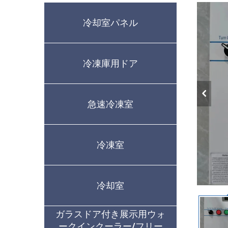
冷却室パネル
冷凍庫用ドア
急速冷凍室
冷凍室
冷却室
ガラスドア付き展示用ウォ
ークインクーラー/フリー