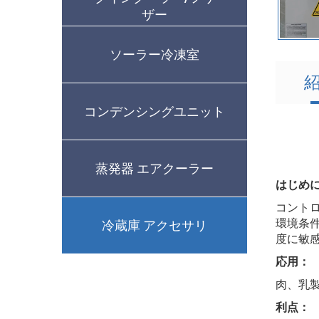
ザー
ソーラー冷凍室
コンデンシングユニット
蒸発器 エアクーラー
はじめ
コント
環境条
冷蔵庫 アクセサリ
度に敏
応用：
肉、乳
利点：