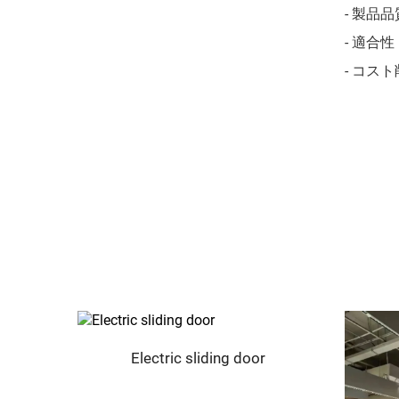
- 製
- 適
- コ
oor