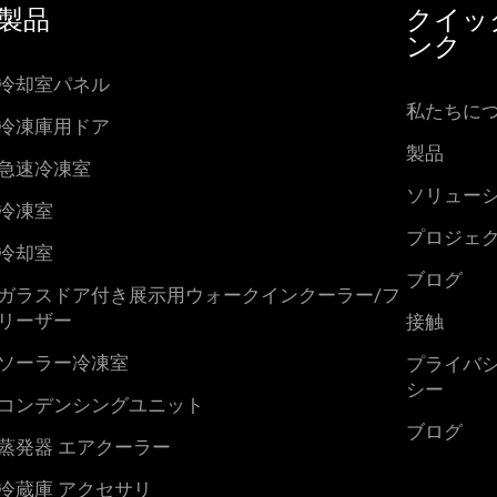
製品
クイッ
ンク
冷却室パネル
私たちに
冷凍庫用ドア
製品
急速冷凍室
ソリュー
冷凍室
プロジェ
冷却室
ブログ
ガラスドア付き展示用ウォークインクーラー/フ
リーザー
接触
ソーラー冷凍室
プライバ
シー
コンデンシングユニット
ブログ
蒸発器 エアクーラー
冷蔵庫 アクセサリ