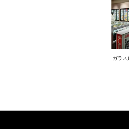
ガラス戸付き陳列用冷蔵庫/冷凍庫
ガ
（歩行入用）