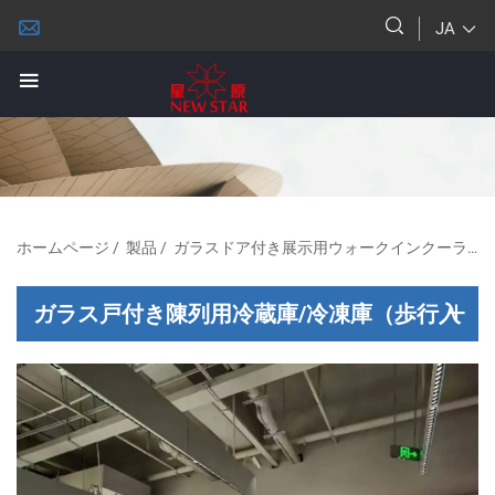
JA
ホームページ
/
製品
/
ガラスドア付き展示用ウォークインクーラー/フリーザー
ガラス戸付き陳列用冷蔵庫/冷凍庫（歩行入
用）