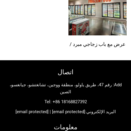
باب زجاجي مبرد /
لاجة دخولية
اتصال
Add: رقم 47، طريق ياولو، منطقة ووجين، تشانغتشو، جيانغسو،
الصين
Tel:
+86 18168827392
د الإلكتروني:
[email protected]
|
[email protected]
معلومات