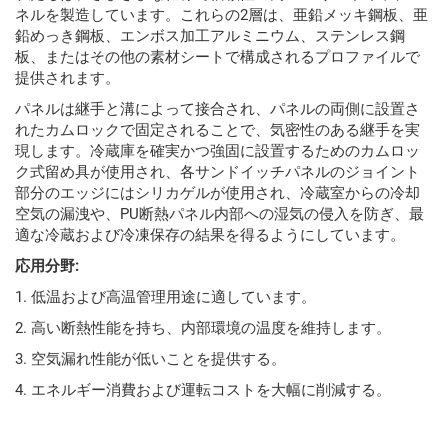
ネルを製造しています。これらの2層は、亜鉛メッキ鋼板、亜
鉛めっき鋼板、エンボス加工アルミニウム、ステンレス鋼
板、またはその他の素材シートで構成されるプロファイルで
提供されます。
パネルは継手と溝によって接合され、パネルの両側に設置さ
れたカムロックで固定されることで、気密性のある継手を実
現します。冷蔵庫を確実かつ強固に設置するためのカムロッ
ク式留め具が使用され、各サンドイッチパネルのジョイント
部分のエッジにはシリカゲルが使用され、冷蔵室からの冷却
空気の漏洩や、PU断熱パネル内部への湿気の侵入を防ぎ、最
適な冷蔵および冷凍保存の結果を得るようにしています。
応用分野:
1. 低温および高温管理用途に適しています。
2. 高い断熱性能を持ち、内部環境の温度を維持します。
3. 空気漏れ性能が低いことを提供する。
4. エネルギー消費および運転コストを大幅に削減する。