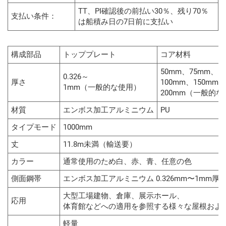
TT、PI確認後の前払い30％、残り70％
支払い条件：
は船積み日の7日前に支払い
構成部品
トッププレート
コア材料
50mm、75mm、
0.326～
厚さ
100mm、150mm、
1mm（一般的な使用）
200mm（一般的
材質
エンボス加工アルミニウム
PU
タイプモード
1000mm
丈
11.8m未満（輸送要）
カラー
通常使用のため白、赤、青、任意の色
側面鋼帯
エンボス加工アルミニウム 0.326mm〜1mm厚
大型工場建物、倉庫、展示ホール、
応用
体育館などへの適用を参照する様々な屋根およ
軽量