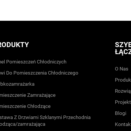
ianki poliuretanowej
RODUKTY
SZYB
ŁĄC
el pomieszczeń chłodniczych
o nas
wi do pomieszczenia chłodniczego
produk
ybkozamrażarka
rozwią
mieszczenie zamrażające
projekt
mieszczenie chłodzące
blogi
tawa z drzwiami szklanymi przechodnia
łodząca/zamrażająca
kontak