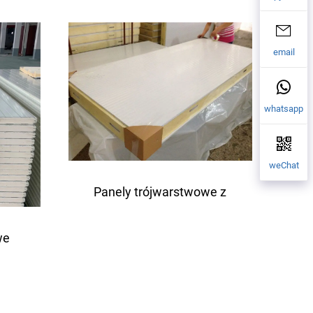
m z
aluminiowym tłoczonym
ej
rdzeniem z pianki
email
poliuretanowej
whatsapp
weChat
Panely trójwarstwowe z
powłoką barwną i rdzeniem
we
z pianki poliuretanowej