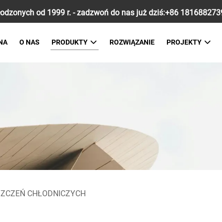
zonych od 1999 r. - zadzwoń do nas już dziś:
+86 181688273
NA
O NAS
PRODUKTY
ROZWIĄZANIE
PROJEKTY
SZCZEŃ CHŁODNICZYCH