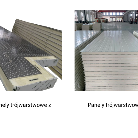
aluminiowym
nierdzewnym rdzenie
poślizgowym rdzeniem
pianki poliuretanow
pianki poliuretanowej
nely trójwarstwowe z
Panely trójwarstwo
nkowanym rdzeniem z
PIR/PUR