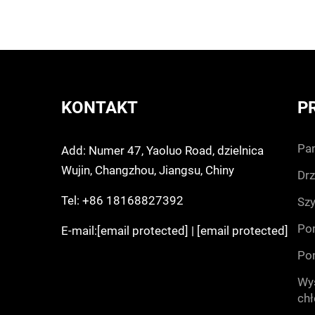
p
KONTAKT
P
pan
Add: Numer 47, Yaoluo Road, dzielnica
Wujin, Changzhou, Jiangsu, Chiny
drz
Tel:
+86 18168827392
sz
po
E-mail:
[email protected]
|
[email protected]
po
wys
ch