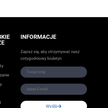
KIE
INFORMACJE
ZE
Zapisz się, aby otrzymywać nasz
cotygodniowy biuletyn
ty
zanie
y
t
Wyślij