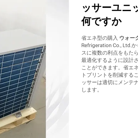
ッサーユニ
何ですか
省エネ型の購入
ウォー
Refrigeration C
スに複数の利点をもた
最適化するように設計
ことができます。省エ
トプリントを削減する
ッサーは適切にメンテ
します。