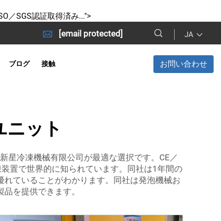
SO／SGS認証取得済み...">
[email protected]
JA
お問い合わせ
ブログ
接触
ユニット
新星冷凍機械有限公司が最適な選択です。CE／
凍装置で世界的に知られています。同社は1年間の
優れていることがわかります。同社は発泡機械お
製品を提供できます。