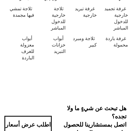
يد
غرفة تبريد
ثلاجة
ثلاجة تمشي
خارجية
خارجية
فيها مجمدة
للدخول
المباشر
ة
ثلاجة ومبرد
أبواب
أبواب
كبير
خزانات
معزولة
التبريد
للغرف
الباردة
 عن شيءٍ ما ولا
ستشارينا للحصول
اطلب عرض أسعار