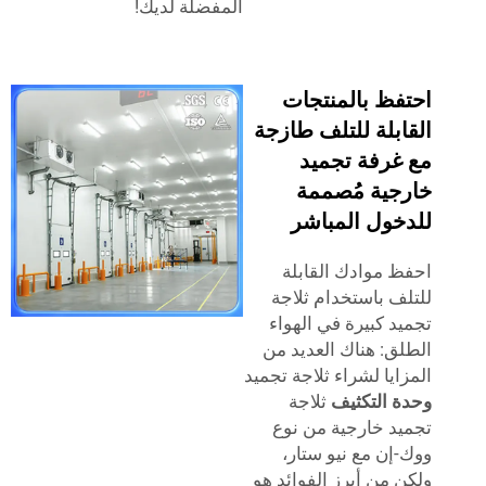
المفضلة لديك!
فظ بالمنتجات
بلة للتلف طازجة
غرفة تجميد
جية مُصممة
خول المباشر
 موادك القابلة
ف باستخدام ثلاجة
د كبيرة في الهواء
ق: هناك العديد من
ايا لشراء ثلاجة تجميد
 التكثيف
ثلاجة
د خارجية من نوع
إن مع نيو ستار،
 من أبرز الفوائد هو