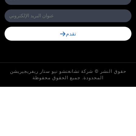
تقدم
لنشر © شركة تشانغتشو نيو ستار ريفريجيريشن
المحدودة. جميع الحقوق محفوظة