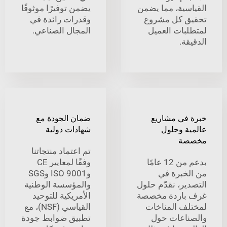
سية، مما يضمن
يضمن توفيرًا موثوقًا
 كل مشروع
وقدرات رائدة في
بات العميل
المجال الصناعي.
ة.
في مشاريع
ضمان الجودة مع
ة وحلول
شهادات دولية
ة
تم اعتماد منتجاتنا
بدعم من 12 عامًا
وفقًا لمعايير CE
خبرة في
وISO 9001 وSGS
ير، نقدّم حلول
والمؤسسة الوطنية
باردة مخصصة
الأمريكية للتوحيد
ف المناخات
القياسي (NSF)، مع
اعات حول
تطبيق ضوابط جودة