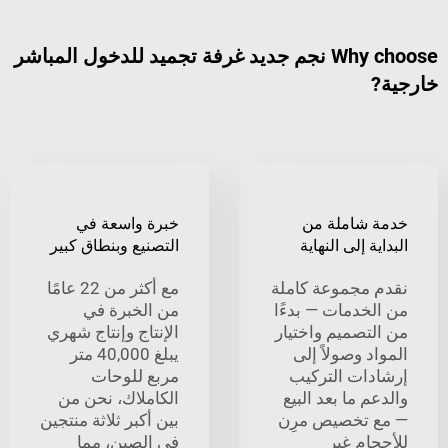
Why choose نجم جديد غرفة تجميد للدخول المباشر
شاملة من
خبرة واسعة في
 إلى النهاية
التصنيع وبنطاق كبير
مجموعة كاملة
مع أكثر من 22 عامًا
خدمات — بدءًا
من الخبرة في
تصميم واختيار
الإنتاج وإنتاج شهري
 وصولاً إلى
يبلغ 40,000 متر
ات التركيب
مربع للوحات
 ما بعد البيع
الكاملاك، نحن من
تخصيص مرِن
بين أكبر ثلاثة منتجين
ام غير
في الصين، مما