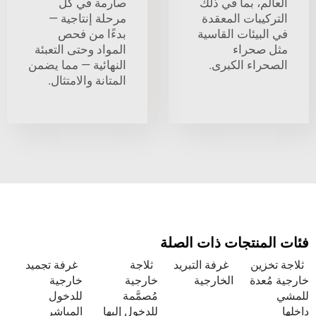
، بما في ذلك
صارمة في كل
بات المعقدة
مرحلة إنتاجية —
يئات القاسية
بدءًا من فحص
حراء
المواد وحتى التعبئة
اء الكبرى.
النهائية — مما يضمن
المتانة والامتثال.
نتجات ذات الصلة
ين
غرفة التبريد
ثلاجة
غرفة تجميد
دة
الخارجية
خارجية
خارجية
مُصمَّمة
للدخول
للدخول إليها
المباشر