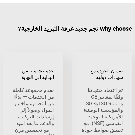
لتبريد الخارجية?
الجودة مع
خدمة شاملة من
ت دولية
البداية إلى النهاية
ماد منتجاتنا
نقدم مجموعة كاملة
وفقًا لمعايير CE
من الخدمات — بدءًا
وISO 9001 وSGS
من التصميم واختيار
سسة الوطنية
المواد وصولاً إلى
كية للتوحيد
إرشادات التركيب
القياسي (NSF)، مع
والدعم ما بعد البيع
 ضوابط جودة
— مع تخصيص مرِن