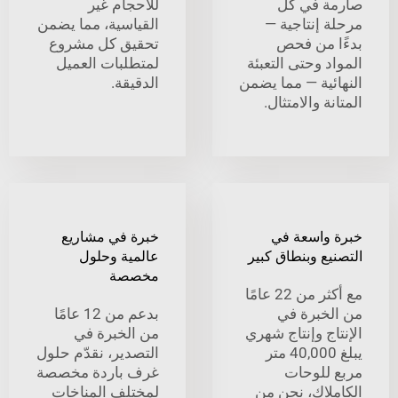
 في كل
للأحجام غير
 إنتاجية —
القياسية، مما يضمن
 من فحص
تحقيق كل مشروع
 وحتى التعبئة
لمتطلبات العميل
ئية — مما يضمن
الدقيقة.
ة والامتثال.
واسعة في
خبرة في مشاريع
ع وبنطاق كبير
عالمية وحلول
مخصصة
مع أكثر من 22 عامًا
خبرة في
بدعم من 12 عامًا
ج وإنتاج شهري
من الخبرة في
يبلغ 40,000 متر
التصدير، نقدّم حلول
للوحات
غرف باردة مخصصة
لاك، نحن من
لمختلف المناخات