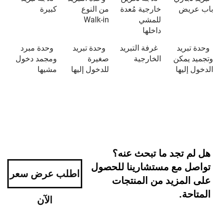
خارجية مُعدة
من النوع
كبيرة
للمشي
Walk-in
داخلها
د
غرفة التبريد
وحدة تبريد
وحدة مبرد
كن
الخارجية
صغيرة
ومجمد دخول
ا
للدخول إليها
مشيها
جد ما تبحث عنه؟
ع مستشارينا للحصول
اطلب عرض سعر
زيد من المنتجات
الآن