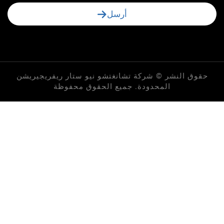
أرسل
لنشر © شركة تشانغتشو نيو ستار ريفريجيريشن
المحدودة. جميع الحقوق محفوظة