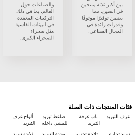
بر ثلاثة منتجين
والصناعات حول
صين، مما
العالم، بما في ذلك
وفيرًا موثوقًا
التركيبات المعقدة
ت رائدة في
في البيئات القاسية
ل الصناعي.
مثل صحراء
الصحراء الكبرى.
نتجات ذات الصلة
يد
باب غرفة
ضاغط تبريد
ألواح غرف
التبريد
للمشي داخله
التبريد
ري
ثلاجة تخزين
وحدة التبريد
ثلاجة تبريد