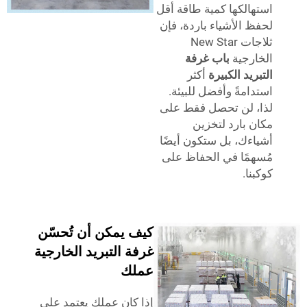
الكها كمية طاقة أقل
 الأشياء باردة، فإن
ثلاجات New Star
رجية
باب غرفة
ريد الكبيرة
أكثر
امةً وأفضل للبيئة.
 لن تحصل فقط على
 بارد لتخزين
ءك، بل ستكون أيضًا
مًا في الحفاظ على
ا.
كيف يمكن أن تُحسّن
غرفة التبريد الخارجية
عملك
إذا كان عملك يعتمد على