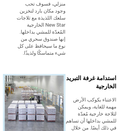
منزلي، فسوف تحب
وجود مكان بارد لتخزين
سلعك اللذيذة مع ثلاجات
New Star الخارجية
المُعدّة للمشي بداخلها.
إنها صندوق سحري من
نوع ما سيحافظ على كل
شيء متماسكًا ولذيذًا.
امة غرفة التبريد
ارجية
تناء بكوكب الأرض
 للغاية، ويمكن
جة خارجية مُعدّة
ي بداخلها أن تساهم
لك أيضًا. من خلال