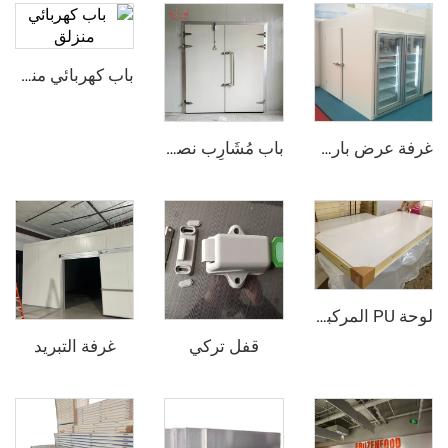
باب كهربائي منزلق
غرفة عرض باردة مع باب زجاجي
باب مُشَارِب نصف مدفون
لوحة PU المركبة من الفولاذ الملون
قفل تركي
غرفة التبريد