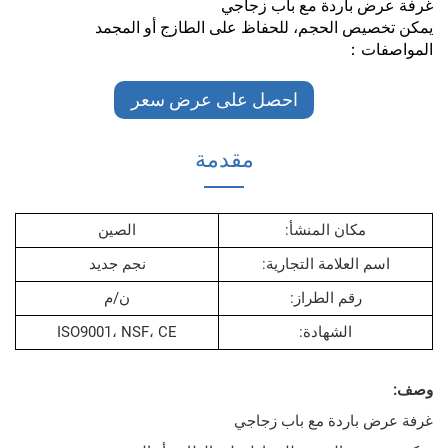
 باردة مع باب زجاجي
ص الحجم، للحفاظ على الطازج أو المجمد
ات：
احصل على عرض سعر
مقدمة
مكان المنشأ:
الصين
 العلامة التجارية:
نجم جديد
رقم الطراز:
ن/م
الشهادة:
ISO9001، NSF، CE
باردة مع باب زجاجي