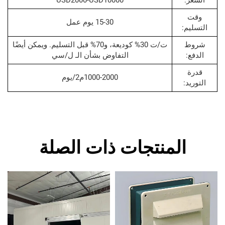
USD2000-USD10000
15-30 يوم عمل
:
ت/ت 30% كوديعة، و70% قبل التسليم. ويمكن أيضًا
التفاوض بشأن الـ ل/سي
1000-2000م2/يوم
:
المنتجات ذات الصلة