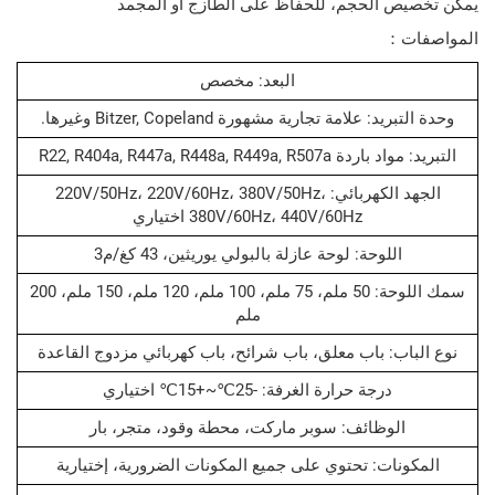
ص الحجم، للحفاظ على الطازج أو المجمد
ت：
البعد: مخصص
د: علامة تجارية مشهورة Bitzer, Copeland وغيرها.
R22, R404a, R447a, R448a, R449a, R50
الجهد الكهربائي: 220V/50Hz، 220V/60Hz، 380V/50Hz،
380V/60Hz، 440V/60Hz اختياري
اللوحة: لوحة عازلة بالبولي يوريثين، 43 كغ/م3
سمك اللوحة: 50 ملم، 75 ملم، 100 ملم، 120 ملم، 150 ملم، 200
ملم
اب: باب معلق، باب شرائح، باب كهربائي مزدوج القاعدة
درجة حرارة الغرفة: -25℃~+15℃ اختياري
الوظائف: سوبر ماركت، محطة وقود، متجر، بار
ونات: تحتوي على جميع المكونات الضرورية، إختيارية