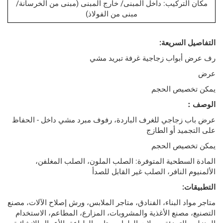
تركيب: داخل المبنى/ خارج المبنى (مبنى من الخرسانة/
مبنى من الفولاذ)
لسريعة:
واب زجاجية غرفة تبريد مشي
يص الحجم
جاجي للغرف الباردة، رفوف مبرد مشي داخل - الحفاظ
د أو الطازج
يص الحجم
سطحية المتوفرة: الصلب الملون، الصلب المغلفن،
النافر، الصلب غير القابل للصدأ
 البناء، الفنادق، متاجر الملابس، ورش إصلاح الآلات، مصنع
صنع الأغذية والمشروبات، المزارع، المطاعم، الاستخدام