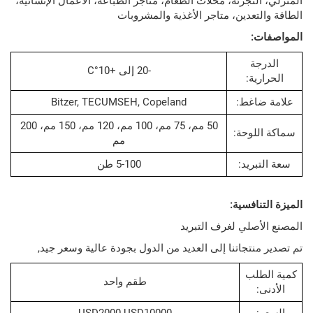
لتجزئة، محلات الطعام، متاجر الطباعة، الأعمال الإنشائية،
تعدين، متاجر الأغذية والمشروبات
:
جة
-20 إلى +10°C
ية:
اغط:
Bitzer, TECUMSEH, Copeland
50 مم، 75 مم، 100 مم، 120 مم، 150 مم، 200
لوحة:
مم
ريد:
5-100 طن
نافسية:
صلي لغرف التبريد
نتجاتنا إلى العديد من الدول بجودة عالية وسعر جيد,
لب
طقم واحد