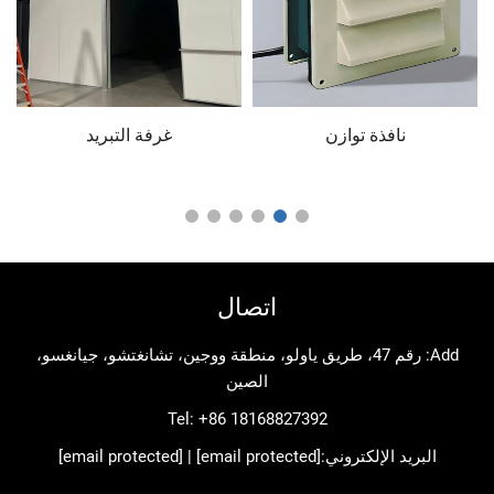
نافذة توازن
غرفة التبريد
غرفة 
اتصال
Add: رقم 47، طريق ياولو، منطقة ووجين، تشانغتشو، جيانغسو،
الصين
Tel:
+86 18168827392
د الإلكتروني:
[email protected]
|
[email protected]