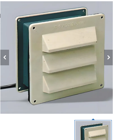
ن
ا
ن
ل
و
ا
ا
د