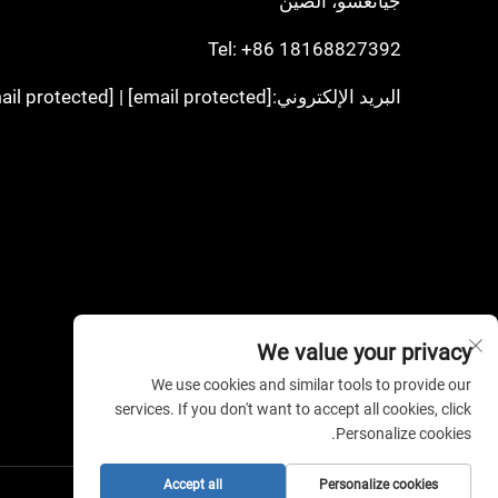
جيانغسو، الصين
Tel:
+86 18168827392
البريد الإلكتروني:
[email protected]
|
[email protected]
We value your privacy
We use cookies and similar tools to provide our
services. If you don't want to accept all cookies, click
Personalize cookies.
Accept all
Personalize cookies