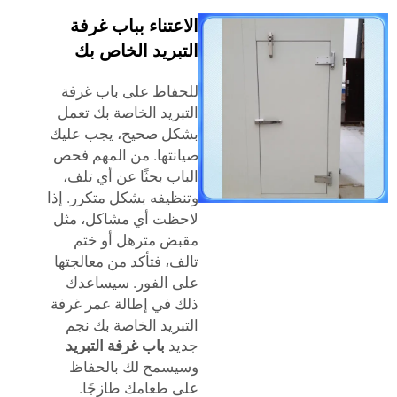
الاعتناء بباب غرفة
التبريد الخاص بك
للحفاظ على باب غرفة
التبريد الخاصة بك تعمل
بشكل صحيح، يجب عليك
صيانتها. من المهم فحص
الباب بحثًا عن أي تلف،
وتنظيفه بشكل متكرر. إذا
لاحظت أي مشاكل، مثل
مقبض مترهل أو ختم
تالف، فتأكد من معالجتها
على الفور. سيساعدك
ذلك في إطالة عمر غرفة
التبريد الخاصة بك
نجم
جديد
باب غرفة التبريد
وسيسمح لك بالحفاظ
على طعامك طازجًا.