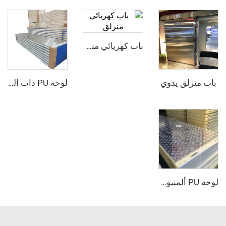
باب كهربائي منزلق
ق يدوي
لوحة PU ذات الوجه الفولاذي الصدأي
لوحة PU ألمنيوم مركبة مقاومة للانزلاق