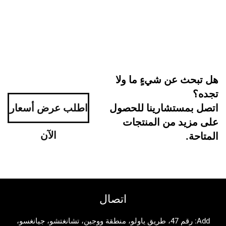
 عن شيءٍ ما ولا
ستشارينا للحصول
اطلب عرض أسعار
د من المنتجات
الآن
اتصال
Add: رقم 47، طريق ياولو، منطقة ووجين، تشانغتشو، جيانغسو،