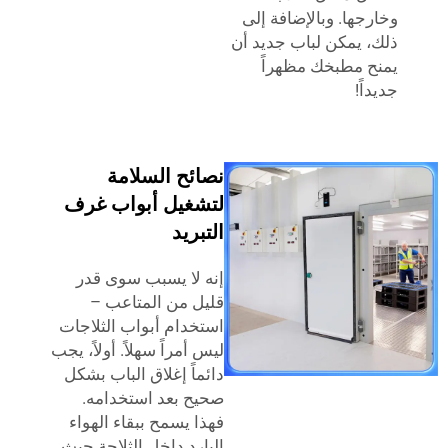
جها. وبالإضافة إلى
 يمكن لباب جديد أن
 مطبخك مظهراً
ً!
نصائح السلامة
لتشغيل أبواب غرف
التبريد
إنه لا يسبب سوى قدر
قليل من المتاعب –
استخدام أبواب الثلاجات
ليس أمراً سهلاً. أولاً، يجب
دائماً إغلاق الباب بشكل
صحيح بعد استخدامه.
فهذا يسمح ببقاء الهواء
البارد داخل الثلاجة حيث