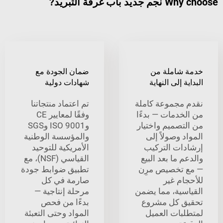
 غرفة التبريد?
شاملة من
ضمان الجودة مع
 إلى النهاية
شهادات دولية
مجموعة كاملة
تم اعتماد منتجاتنا
خدمات — بدءًا
وفقًا لمعايير CE
تصميم واختيار
وISO 9001 وSGS
 وصولاً إلى
والمؤسسة الوطنية
ات التركيب
الأمريكية للتوحيد
 ما بعد البيع
القياسي (NSF)، مع
تخصيص مرِن
تطبيق ضوابط جودة
ام غير
صارمة في كل
سية، مما يضمن
مرحلة إنتاجية —
 كل مشروع
بدءًا من فحص
بات العميل
المواد وحتى التعبئة