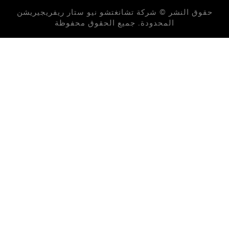
لنشر © شركة تشانغتشو نيو ستار ريفريجيريشن
المحدودة. جميع الحقوق محفوظة