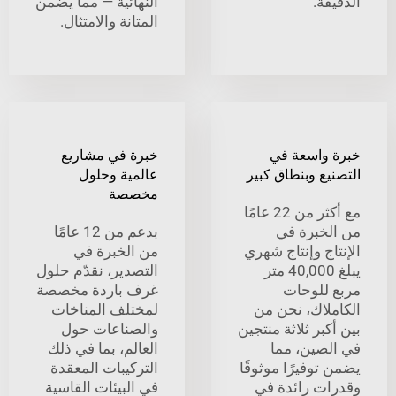
ة.
النهائية — مما يضمن
المتانة والامتثال.
واسعة في
خبرة في مشاريع
ع وبنطاق كبير
عالمية وحلول
مخصصة
مع أكثر من 22 عامًا
خبرة في
بدعم من 12 عامًا
ج وإنتاج شهري
من الخبرة في
يبلغ 40,000 متر
التصدير، نقدّم حلول
للوحات
غرف باردة مخصصة
لاك، نحن من
لمختلف المناخات
بر ثلاثة منتجين
والصناعات حول
صين، مما
العالم، بما في ذلك
وفيرًا موثوقًا
التركيبات المعقدة
ت رائدة في
في البيئات القاسية