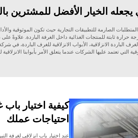
 يجعله الخيار الأفضل للمشترين با
 المتطلبات الصارمة للتطبيقات التجارية حيث تكون الموثوقية والأداء 
 حرارة ثابتة للمنتجات الغذائية داخل الغرفة الباردة. علاوةً على
لغرف الباردة الانزلاقية، الأبواب الانزلاقية للغرف الباردة، في شر
قية التي تعتمد عليها الشركات عندما يتعلق الأمر بأبوابنا الانزلاقية 
كيفية اختيار باب 
احتياجات عملك
عند اختيار باب انزلاقي لغرفة ال