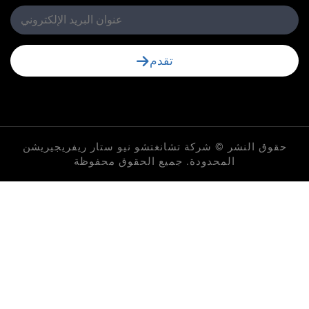
تقدم
لنشر © شركة تشانغتشو نيو ستار ريفريجيريشن
المحدودة. جميع الحقوق محفوظة