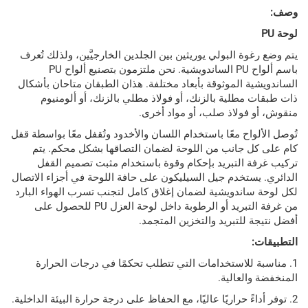
وة البولي يوريثين بين الجلدين الخارجيَّين، ولذلك تُعرف
باسم ألواح PU الساندويشية. نحن ملتزمون بتصنيع ألواح PU
ة الموثوقة بأبعاد مختلفة. هذان الطبقان متاحان بأشكال
مطلية بالزنك، أو فولاذ مطلي بالزنك، أو ألومنيوم
 فولاذ صلب، أو مواد أخرى.
واح معًا باستخدام اللسان والأخدود وتُقفل معًا بواسطة قفل
ل جانب من اللوحة لضمان التصاقها بشكل محكم. يتم
 التبريد بإحكام وقوة باستخدام مثبت تصميم القفل
ستخدم جيل السيليكون على حافة اللوحة في أجزاء الاتصال
ساندويشية لضمان إغلاق كامل لتجنب تسرب الهواء البارد
من غرفة التبريد أو الرطوبة داخل لوحة العزل PU للحصول على
 للتبريد والتخزين المتجمد.
ة للاستخدامات التي تتطلب تحكمًا في درجات الحرارة
العالية.