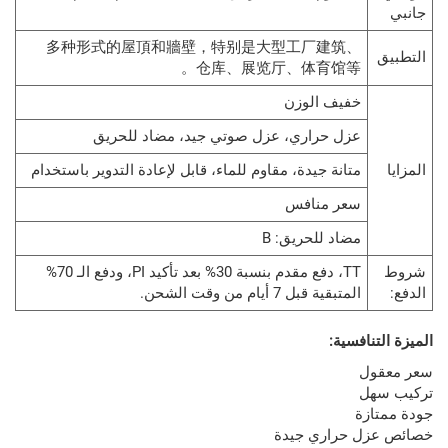
多种形式的屋頂和牆壁，特别是大型工厂建筑、
仓库、展览厅、体育馆等。
خفيف الوزن
عزل حراري، عزل صوتي جيد، مضاد للحريق
متانة جيدة، مقاوم للماء، قابل لإعادة التدوير باستخدام
سعر منافس
مضاد للحريق: B
TT، دفع مقدم بنسبة 30% بعد تأكيد PI، ودفع الـ 70%
المتبقية قبل 7 أيام من وقت الشحن.
نافسية:
ل
ل
زة
ل حراري جيدة