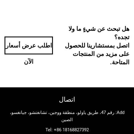
 عن شيءٍ ما ولا
ستشارينا للحصول
اطلب عرض أسعار
د من المنتجات
الآن
اتصال
Add: رقم 47، طريق ياولو، منطقة ووجين، تشانغتشو، جيانغسو،
الصين
Tel:
+86 18168827392