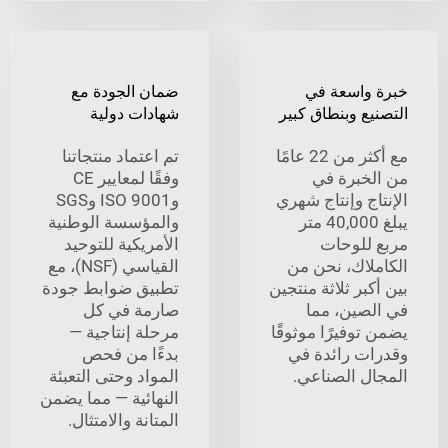
واسعة في
ضمان الجودة مع
ع وبنطاق كبير
شهادات دولية
مع أكثر من 22 عامًا
تم اعتماد منتجاتنا
خبرة في
وفقًا لمعايير CE
ج وإنتاج شهري
وISO 9001 وSGS
يبلغ 40,000 متر
والمؤسسة الوطنية
للوحات
الأمريكية للتوحيد
لاك، نحن من
القياسي (NSF)، مع
بر ثلاثة منتجين
تطبيق ضوابط جودة
صين، مما
صارمة في كل
وفيرًا موثوقًا
مرحلة إنتاجية —
ت رائدة في
بدءًا من فحص
ل الصناعي.
المواد وحتى التعبئة
النهائية — مما يضمن
المتانة والامتثال.