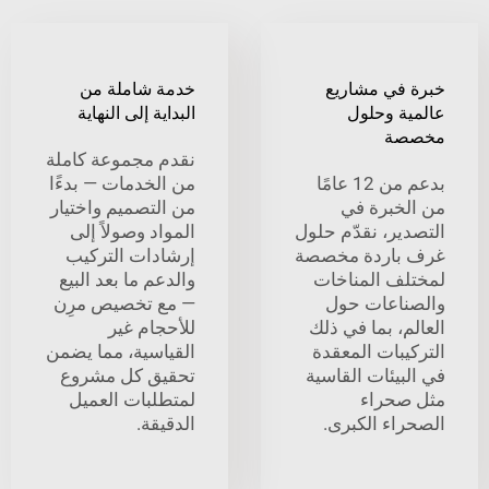
في مشاريع
خدمة شاملة من
ة وحلول
البداية إلى النهاية
ة
نقدم مجموعة كاملة
بدعم من 12 عامًا
من الخدمات — بدءًا
خبرة في
من التصميم واختيار
ير، نقدّم حلول
المواد وصولاً إلى
باردة مخصصة
إرشادات التركيب
ف المناخات
والدعم ما بعد البيع
اعات حول
— مع تخصيص مرِن
، بما في ذلك
للأحجام غير
بات المعقدة
القياسية، مما يضمن
يئات القاسية
تحقيق كل مشروع
حراء
لمتطلبات العميل
اء الكبرى.
الدقيقة.