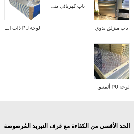
باب كهربائي منزلق
ق يدوي
لوحة PU ذات الوجه الفولاذي الصدأي
لوحة PU ألمنيوم مركبة مقاومة للانزلاق
قصى من الكفاءة مع غرف التبريد المُرصوصة