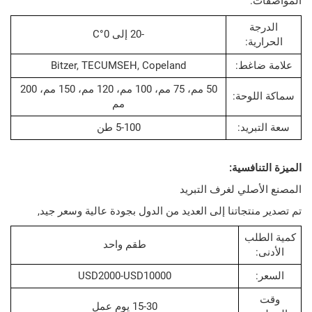
:
جة
-20 إلى 0°C
ية:
اغط:
Bitzer, TECUMSEH, Copeland
50 مم، 75 مم، 100 مم، 120 مم، 150 مم، 200
لوحة:
مم
ريد:
5-100 طن
نافسية:
صلي لغرف التبريد
نتجاتنا إلى العديد من الدول بجودة عالية وسعر جيد,
لب
طقم واحد
USD2000-USD10000
15-30 يوم عمل