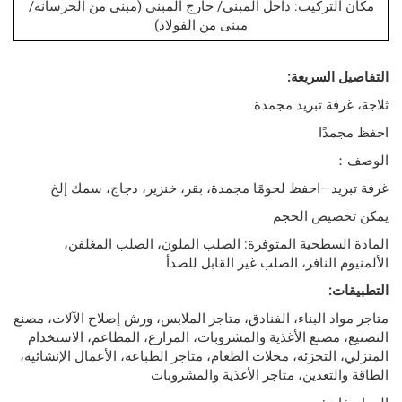
تركيب: داخل المبنى/ خارج المبنى (مبنى من الخرسانة/
مبنى من الفولاذ)
لسريعة:
ة تبريد مجمدة
ًا
د—احفظ لحومًا مجمدة، بقر، خنزير، دجاج، سمك إلخ
يص الحجم
سطحية المتوفرة: الصلب الملون، الصلب المغلفن،
النافر، الصلب غير القابل للصدأ
 البناء، الفنادق، متاجر الملابس، ورش إصلاح الآلات، مصنع
صنع الأغذية والمشروبات، المزارع، المطاعم، الاستخدام
لتجزئة، محلات الطعام، متاجر الطباعة، الأعمال الإنشائية،
تعدين، متاجر الأغذية والمشروبات