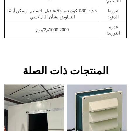
:
ت/ت 30% كوديعة، و70% قبل التسليم. ويمكن أيضًا
التفاوض بشأن الـ ل/سي
1000-2000م2/يوم
:
المنتجات ذات الصلة