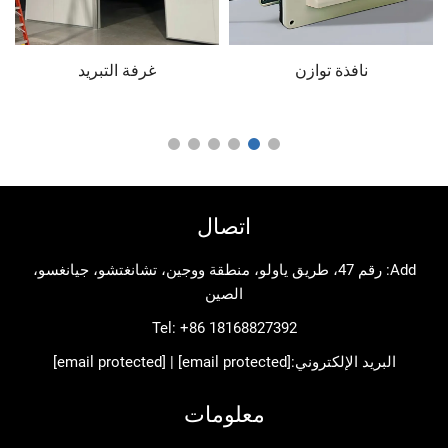
نافذة توازن
غرفة التبريد
غرفة 
اتصال
Add: رقم 47، طريق ياولو، منطقة ووجين، تشانغتشو، جيانغسو،
الصين
Tel:
+86 18168827392
د الإلكتروني:
[email protected]
|
[email protected]
معلومات