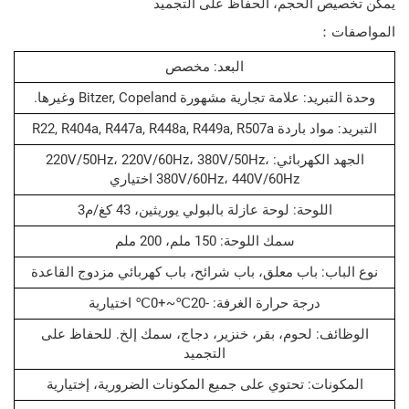
ص الحجم، الحفاظ على التجميد
ت：
البعد: مخصص
د: علامة تجارية مشهورة Bitzer, Copeland وغيرها.
R22, R404a, R447a, R448a, R449a, R50
الجهد الكهربائي: 220V/50Hz، 220V/60Hz، 380V/50Hz،
380V/60Hz، 440V/60Hz اختياري
اللوحة: لوحة عازلة بالبولي يوريثين، 43 كغ/م3
سمك اللوحة: 150 ملم، 200 ملم
اب: باب معلق، باب شرائح، باب كهربائي مزدوج القاعدة
درجة حرارة الغرفة: -20℃~+0℃ اختيارية
ئف: لحوم، بقر، خنزير، دجاج، سمك إلخ. للحفاظ على
التجميد
ونات: تحتوي على جميع المكونات الضرورية، إختيارية