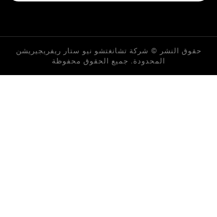
لنشر © شركة تشانغتشو نيو ستار ريفريجيريشن
المحدودة. جميع الحقوق محفوظة