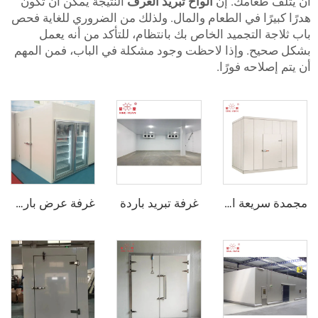
عامك. إن
ألواح تبريد الغرف
النتيجة يمكن أن تكون
ًا في الطعام والمال. ولذلك من الضروري للغاية فحص
التجميد الخاص بك بانتظام، للتأكد من أنه يعمل
. وإذا لاحظت وجود مشكلة في الباب، فمن المهم
احه فورًا.
غرفة تبريد باردة
مجمدة سريعة الانفجار
غرفة عرض باردة مع باب زجاجي