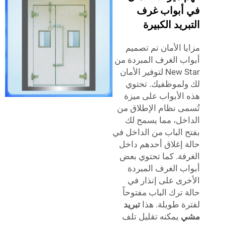
أبواب غرف
ريد الكبيرة
ا الأمان تم تصميم
ب الغرف المبردة من
New Star لتوفير الأمان
لموظفيك. تحتوي
الأبواب على ميزة
ى نظام الإطلاق من
خل، مما يسمح لك
 الباب من الداخل في
 إغلاق أحدهم داخل
فة. كما تحتوي بعض
ب الغرف المبردة
رى على إنذار في
 ترك الباب مفتوحاً
ة طويلة. هذا
تبريد
ي
يمكنه تقليل تلف