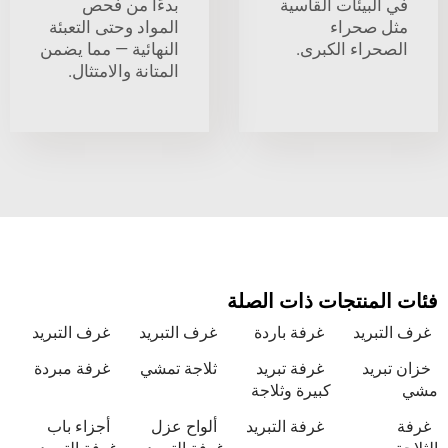
يئات القاسية
بدءًا من فحص
حراء
المواد وحتى التعبئة
اء الكبرى.
النهائية — مما يضمن
المتانة والامتثال.
نتجات ذات الصلة
يد
غرفة باردة
غرف التبريد
غرف التبريد
د
غرفة تبريد
ثلاجة تمشي
غرفة مبردة
كبيرة وثلاجة
غرفة التبريد
ألواح عزل
أجزاء باب