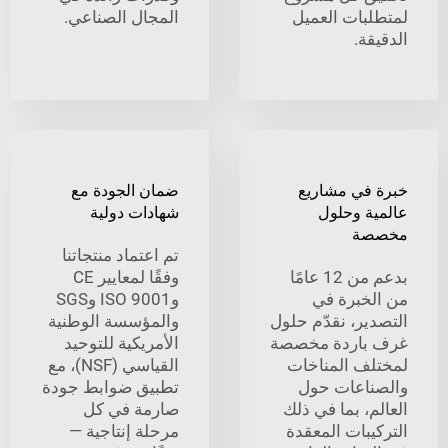
بات العميل
المجال الصناعي.
ة.
في مشاريع
ضمان الجودة مع
ة وحلول
شهادات دولية
ة
تم اعتماد منتجاتنا
بدعم من 12 عامًا
وفقًا لمعايير CE
خبرة في
وISO 9001 وSGS
ير، نقدّم حلول
والمؤسسة الوطنية
باردة مخصصة
الأمريكية للتوحيد
ف المناخات
القياسي (NSF)، مع
اعات حول
تطبيق ضوابط جودة
، بما في ذلك
صارمة في كل
بات المعقدة
مرحلة إنتاجية —