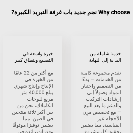
 التبريد الكبيرة?
شاملة من
خبرة واسعة في
 إلى النهاية
التصنيع وبنطاق كبير
مجموعة كاملة
مع أكثر من 22 عامًا
خدمات — بدءًا
من الخبرة في
تصميم واختيار
الإنتاج وإنتاج شهري
 وصولاً إلى
يبلغ 40,000 متر
ات التركيب
مربع للوحات
 ما بعد البيع
الكاملاك، نحن من
تخصيص مرِن
بين أكبر ثلاثة منتجين
ام غير
في الصين، مما
سية، مما يضمن
يضمن توفيرًا موثوقًا
 كل مشروع
وقدرات رائدة في