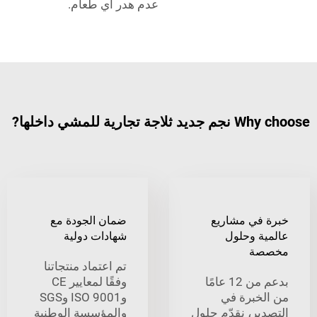
عدم هدر أي طعام.
رية للمشي داخلها?
في مشاريع
ضمان الجودة مع
ة وحلول
شهادات دولية
ة
تم اعتماد منتجاتنا
بدعم من 12 عامًا
وفقًا لمعايير CE
خبرة في
وISO 9001 وSGS
ير، نقدّم حلول
والمؤسسة الوطنية