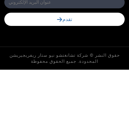
تقدم
لنشر © شركة تشانغتشو نيو ستار ريفريجيريشن
المحدودة. جميع الحقوق محفوظة