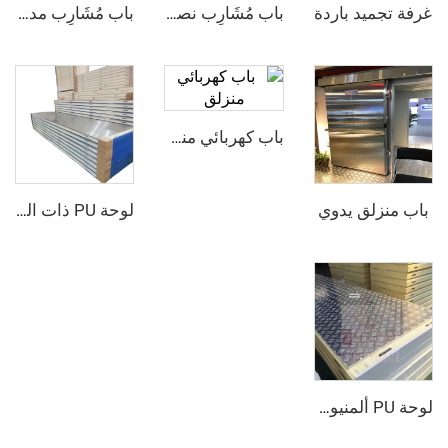
د باردة
باب مُشَارِب نصف مدفون
باب مُشَارِب مدفون بالكامل
باب كهربائي منزلق
ق يدوي
لوحة PU ذات الوجه الفولاذي الصدأي
لوحة PU ألمنيوم مركبة مقاومة للانزلاق