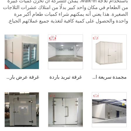
باستخدام ثلاجة walk-in، يمكن للشركة أن تخزن كميات كبيرة
 في مكان واحد كبير بدلًا من امتلاك عشرات الثلاجات
هذا يعني أنه يمكنهم شراء كميات طعام أكبر مرة
حصول على كمية كافية لتغذية جميع عملائهم الجياع.
غرفة تبريد باردة
مجمدة سريعة الانفجار
غرفة عرض باردة مع باب زجاجي