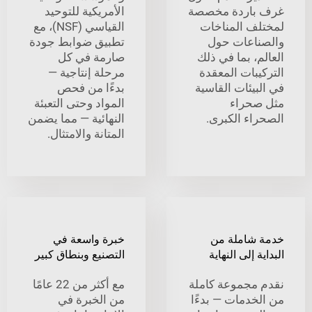
باردة مخصصة
الأمريكية للتوحيد
ف المناخات
القياسي (NSF)، مع
اعات حول
تطبيق ضوابط جودة
، بما في ذلك
صارمة في كل
بات المعقدة
مرحلة إنتاجية —
يئات القاسية
بدءًا من فحص
حراء
المواد وحتى التعبئة
اء الكبرى.
النهائية — مما يضمن
المتانة والامتثال.
شاملة من
خبرة واسعة في
 إلى النهاية
التصنيع وبنطاق كبير
مجموعة كاملة
مع أكثر من 22 عامًا
خدمات — بدءًا
من الخبرة في