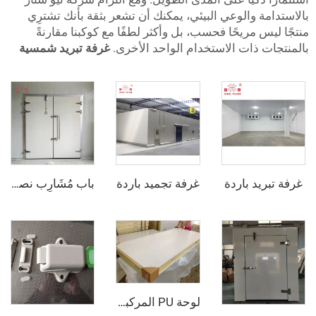
 والوعي البيئي، يمكنك أن تشعر بثقة بأنك تشترِي
 مريحًا فحسب، بل وأكثر لطفًا مع كوكبنا مقارنةً
 ذات الاستخدام الواحد الأخرى.
غرفة تبريد شمسية
د باردة
غرفة تجميد باردة
باب مُشَارِب نصف مدفون
لوحة PU المركبة من الفولاذ الملون