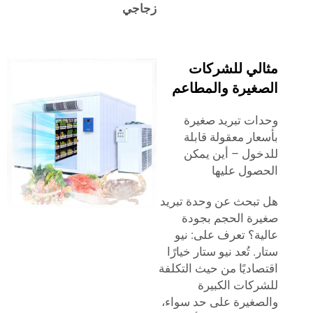
زجاجي
لي للشركات
غيرة والمطاعم
ت تبريد صغيرة
ار معقولة قابلة
ول – أين يمكن
ول عليها
بحث عن وحدة تبريد
ة الحجم بجودة
ة؟ تعرف على: نيو
 تُعد نيو ستار خيارًا
اديًا من حيث التكلفة
كات الكبيرة
غيرة على حد سواء،