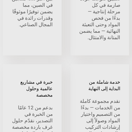
 في كل
في الصين، مما
 إنتاجية —
يضمن توفيرًا موثوقًا
 من فحص
وقدرات رائدة في
 وحتى التعبئة
المجال الصناعي.
ئية — مما يضمن
ة والامتثال.
شاملة من
خبرة في مشاريع
 إلى النهاية
عالمية وحلول
مخصصة
مجموعة كاملة
خدمات — بدءًا
بدعم من 12 عامًا
تصميم واختيار
من الخبرة في
 وصولاً إلى
التصدير، نقدّم حلول
ات التركيب
غرف باردة مخصصة