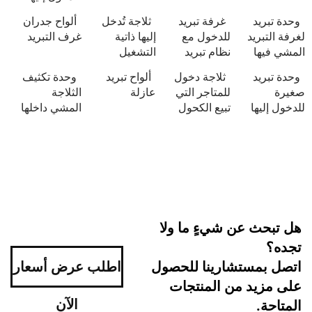
د
غرفة تبريد
ثلاجة تُدخل
ألواح جدران
يد
للدخول مع
إليها ذاتية
غرف التبريد
ا
نظام تبريد
التشغيل
د
ثلاجة دخول
ألواح تبريد
وحدة تكثيف
للمتاجر التي
عازلة
الثلاجة
ا
تبيع الكحول
المشي داخلها
 عن شيءٍ ما ولا
ستشارينا للحصول
اطلب عرض أسعار
د من المنتجات
الآن