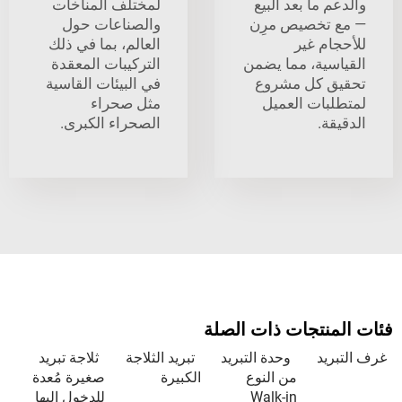
 ما بعد البيع
لمختلف المناخات
تخصيص مرِن
والصناعات حول
ام غير
العالم، بما في ذلك
سية، مما يضمن
التركيبات المعقدة
 كل مشروع
في البيئات القاسية
بات العميل
مثل صحراء
ة.
الصحراء الكبرى.
نتجات ذات الصلة
يد
وحدة التبريد
تبريد الثلاجة
ثلاجة تبريد
من النوع
الكبيرة
صغيرة مُعدة
Walk-in
للدخول إليها