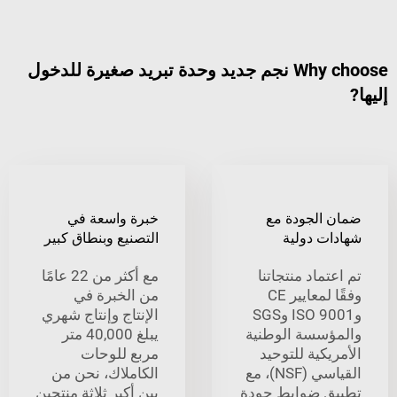
Why choose نجم جديد وحدة تبريد صغيرة للدخول
الجودة مع
خبرة واسعة في
ت دولية
التصنيع وبنطاق كبير
ماد منتجاتنا
مع أكثر من 22 عامًا
وفقًا لمعايير CE
من الخبرة في
وISO 9001 وSGS
الإنتاج وإنتاج شهري
سسة الوطنية
يبلغ 40,000 متر
كية للتوحيد
مربع للوحات
القياسي (NSF)، مع
الكاملاك، نحن من
 ضوابط جودة
بين أكبر ثلاثة منتجين