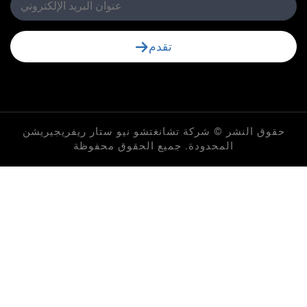
تقدم
لنشر © شركة تشانغتشو نيو ستار ريفريجيريشن
المحدودة. جميع الحقوق محفوظة