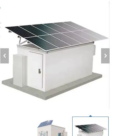
غ
م
غ
ك
ذ
ط
م
و