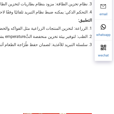
3. نظام تخزين الطاقة: مزود بنظام بطاريات لتخزين الطاقة لضمان تزويد مستمر بالطاقة ليلاً أو في الأيام الغائمة.
4. التحكم الذكي: يمكنه ضبط نظام التبريد تلقائيًا وفقًا لاحتياجات درجة الحرارة، مما يحسن كفاءة الطاقة.
email
التطبيق:
1. الزراعة: لتخزين المنتجات الزراعية مثل الفواكه والخضروات، اللحوم، المنتجات المائية وغيرها بشكل طازج.
whatsapp
2. الطب: لتوفير بيئة تخزين منخفضة الثَّemperature بشكل مستقر للقاحات، الأدوية، وما إلى ذلك.
3. سلسلة التبريد للأغذية: لضمان حفظ طُزَاجة الطعام أثناء النقل والتخزين.
wechat