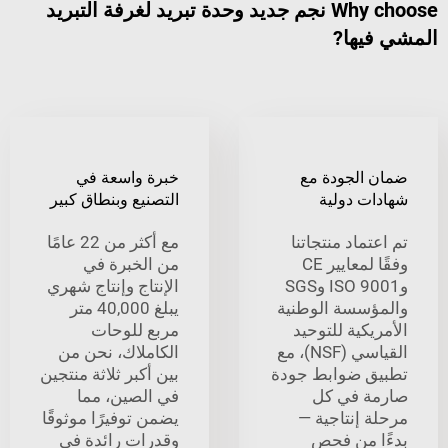
Why choose نجم جديد وحدة تبريد لغرفة التبريد
يها?
الجودة مع
خبرة واسعة في
ت دولية
التصنيع وبنطاق كبير
ماد منتجاتنا
مع أكثر من 22 عامًا
وفقًا لمعايير CE
من الخبرة في
وISO 9001 وSGS
الإنتاج وإنتاج شهري
سسة الوطنية
يبلغ 40,000 متر
كية للتوحيد
مربع للوحات
القياسي (NSF)، مع
الكاملاك، نحن من
 ضوابط جودة
بين أكبر ثلاثة منتجين
 في كل
في الصين، مما
 إنتاجية —
يضمن توفيرًا موثوقًا
 من فحص
وقدرات رائدة في