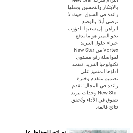
بتكار والتحسين يجعلها
ة في السوق، حيث لا
 أبدًا بالوضع
هن: إن سعيها الدؤوب
التميز هو ما يدفع
ء حلول التبريد
Vortex من New Star
صلة رفع مستوى
وجيا التبريد. تعتمد
ها المتميز على
م متقدم وخبرة
ة في المجال: تقدم
New Star وحدات تبريد
ق في الأداء وتُحقق
 فائقة.
نصائح للحفاظ على