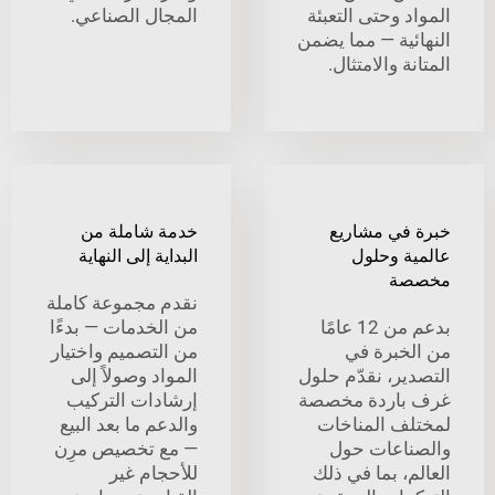
 وحتى التعبئة
المجال الصناعي.
ئية — مما يضمن
ة والامتثال.
في مشاريع
خدمة شاملة من
ة وحلول
البداية إلى النهاية
ة
نقدم مجموعة كاملة
بدعم من 12 عامًا
من الخدمات — بدءًا
خبرة في
من التصميم واختيار
ير، نقدّم حلول
المواد وصولاً إلى
باردة مخصصة
إرشادات التركيب
ف المناخات
والدعم ما بعد البيع
اعات حول
— مع تخصيص مرِن
، بما في ذلك
للأحجام غير