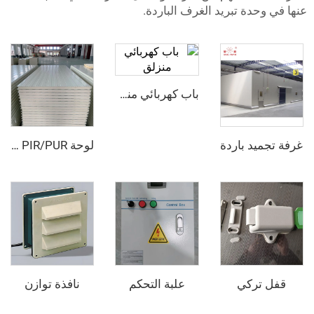
دة تبريد الغرف الباردة.
باب كهربائي منزلق
د باردة
لوحة PIR/PUR المركبة
ركي
علبة التحكم
نافذة توازن