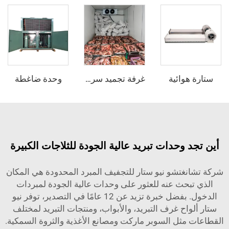
وائية
وحدة ضاغطة
غرفة تجميد سريع
 وحدات تبريد عالية الجودة للثلاجات الكبيرة
غتشو نيو ستار للتجفيف المبرد المحدودة هي المكان
بحث عنه للعثور على وحدات عالية الجودة لمبردات
الدخول. بفضل خبرة تزيد عن 12 عامًا في التصدير، توفر نيو
اح غرف التبريد، والأبواب، ومنتجات التبريد لمختلف
مثل السوبر ماركت ومصانع الأغذية والثروة السمكية.