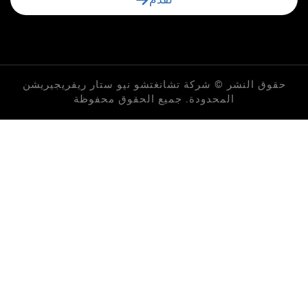
لنشر © شركة تشانغتشو نيو ستار ريفريجيريشن
المحدودة. جميع الحقوق محفوظة