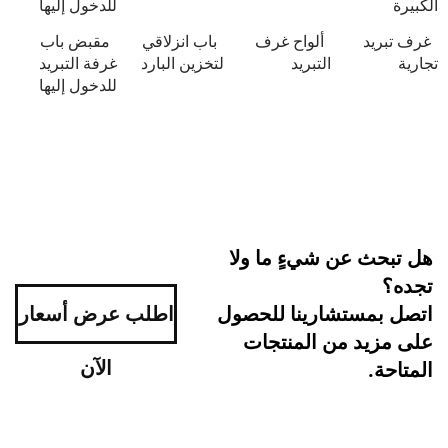
للدخول إليها
د
ألواح غرف
باب انزلاقي
مقبض باب
التبريد
لتخزين البارد
غرفة التبريد
للدخول إليها
 عن شيءٍ ما ولا
ستشارينا للحصول
اطلب عرض أسعار
د من المنتجات
الآن