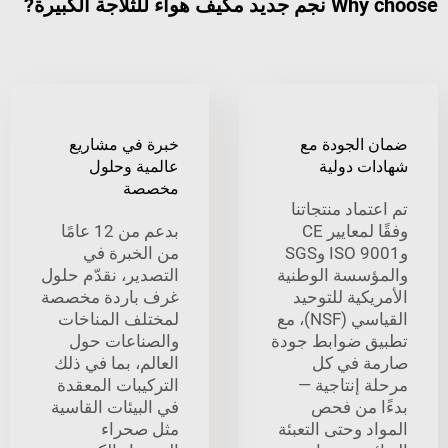
 للثلاجة الكبيرة?
الجودة مع
خبرة في مشاريع
ت دولية
عالمية وحلول
مخصصة
ماد منتجاتنا
وفقًا لمعايير CE
بدعم من 12 عامًا
وISO 9001 وSGS
من الخبرة في
سسة الوطنية
التصدير، نقدّم حلول
كية للتوحيد
غرف باردة مخصصة
القياسي (NSF)، مع
لمختلف المناخات
 ضوابط جودة
والصناعات حول
 في كل
العالم، بما في ذلك
 إنتاجية —
التركيبات المعقدة
 من فحص
في البيئات القاسية
 وحتى التعبئة
مثل صحراء