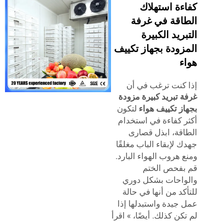
ءة استهلاك
اقة في غرفة
ريد الكبيرة
زودة بجهاز تكييف
ء
كنت ترغب في أن
 تبريد كبيرة مزودة
ز تكييف هواء
لتكون
 كفاءة في استخدام
قة، ابذل قصارى
 لإبقاء الباب مغلقًا
 هروب الهواء البارد.
فحص الختم
احات بشكل دوري
كد من أنها في حالة
جيدة واستبدلها إذا
كن كذلك. أيضًا، » اقرأ