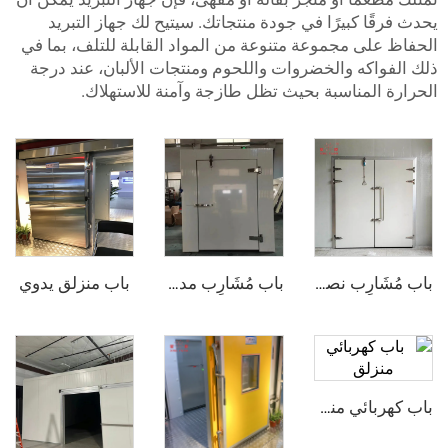
 كبيرًا في جودة منتجاتك. سيتيح لك جهاز التبريد
ى مجموعة متنوعة من المواد القابلة للتلف، بما في
كه والخضروات واللحوم ومنتجات الألبان، عند درجة
لمناسبة بحيث تظل طازجة وآمنة للاستهلاك.
باب منزلق يدوي
باب مُشَارِب نصف مدفون
باب مُشَارِب مدفون بالكامل
باب كهربائي منزلق