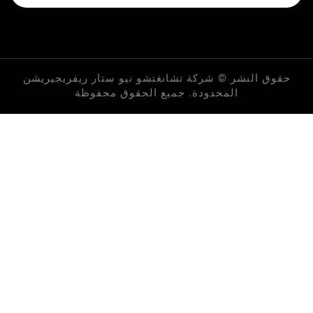
لنشر © شركة تشانغتشو نيو ستار ريفريجيريشن
المحدودة. جميع الحقوق محفوظة