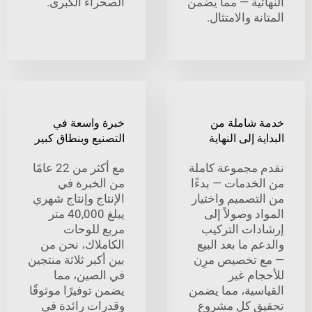
ئية — مما يضمن
الصحراء الكبرى.
ة والامتثال.
شاملة من
خبرة واسعة في
 إلى النهاية
التصنيع وبنطاق كبير
مجموعة كاملة
مع أكثر من 22 عامًا
خدمات — بدءًا
من الخبرة في
تصميم واختيار
الإنتاج وإنتاج شهري
 وصولاً إلى
يبلغ 40,000 متر
ات التركيب
مربع للوحات
 ما بعد البيع
الكاملاك، نحن من
تخصيص مرِن
بين أكبر ثلاثة منتجين
ام غير
في الصين، مما
سية، مما يضمن
يضمن توفيرًا موثوقًا
 كل مشروع
وقدرات رائدة في