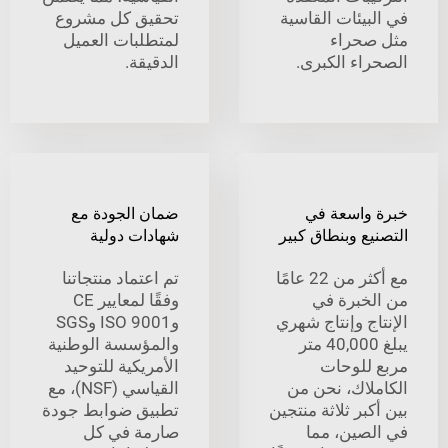
يئات القاسية
تحقيق كل مشروع
حراء
لمتطلبات العميل
اء الكبرى.
الدقيقة.
واسعة في
ضمان الجودة مع
ع وبنطاق كبير
شهادات دولية
مع أكثر من 22 عامًا
تم اعتماد منتجاتنا
خبرة في
وفقًا لمعايير CE
ج وإنتاج شهري
وISO 9001 وSGS
يبلغ 40,000 متر
والمؤسسة الوطنية
للوحات
الأمريكية للتوحيد
لاك، نحن من
القياسي (NSF)، مع
بر ثلاثة منتجين
تطبيق ضوابط جودة
صين، مما
صارمة في كل