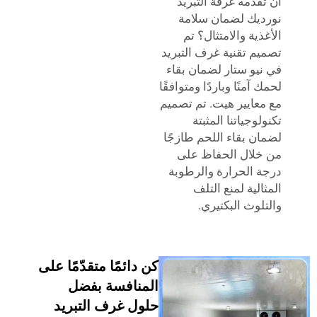
قدمه غرفة التبريد
يك لضمان سلامة
ذية والامتثال؟ تم
م تقنية غرف التبريد
يو ستار لضمان بقاء
آمنًا وباردًا ومتوافقًا
عايير هيت. تم تصميم
وجياتنا المثبتة
ن بقاء اللحم طازجًا
لال الحفاظ على
 الحرارة والرطوبة
الية لمنع التلف
لوث البكتيري.
كن دائمًا متقدّمًا على
المنافسة بفضل
حلول غرف التبريد