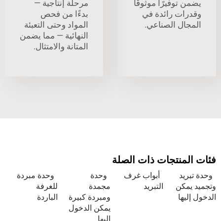
وفيرًا موثوقًا
مرحلة إنتاجية —
ت رائدة في
بدءًا من فحص
ل الصناعي.
المواد وحتى التعبئة
النهائية — مما يضمن
المتانة والامتثال.
نتجات ذات الصلة
د
أبواب غرف
وحدة
وحدة مبردة
كن
التبريد
مجمدة
للغرفة
ا
ومبردة كبيرة
الباردة
يمكن الدخول
إليها