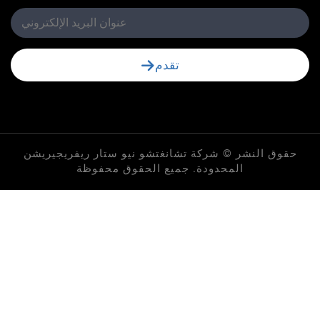
تقدم
لنشر © شركة تشانغتشو نيو ستار ريفريجيريشن
المحدودة. جميع الحقوق محفوظة