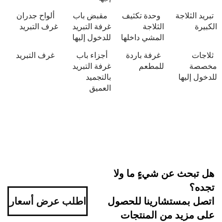
اجة
وحدة تكثيف
مقبض باب
ألواح جدران
الثلاجة
غرفة التبريد
غرف التبريد
المشي داخلها
للدخول إليها
غرفة باردة
أجزاء باب
غرف التبريد
للمطعم
غرفة التبريد
ا
بالتجميد
العميق
 عن شيءٍ ما ولا
ستشارينا للحصول
اطلب عرض أسعار
د من المنتجات