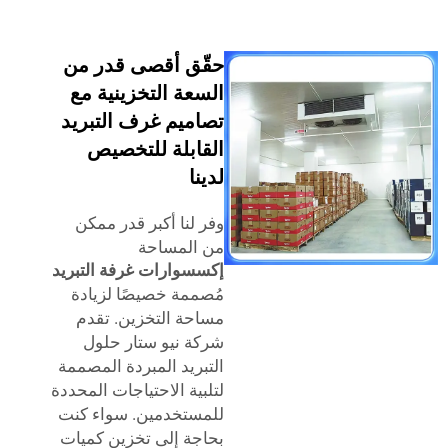
حقّق أقصى قدر من
السعة التخزينية مع
تصاميم غرف التبريد
القابلة للتخصيص
لدينا
وفر لنا أكبر قدر ممكن
من المساحة
إكسسوارات غرفة التبريد
مُصممة خصيصًا لزيادة
مساحة التخزين. تقدم
شركة نيو ستار حلول
التبريد المبردة المصممة
لتلبية الاحتياجات المحددة
للمستخدمين. سواء كنت
بحاجة إلى تخزين كميات