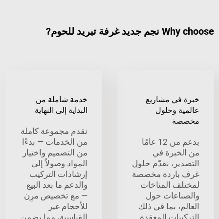
ة تبريد للحوم?
في مشاريع
خدمة شاملة من
ة وحلول
البداية إلى النهاية
ة
نقدم مجموعة كاملة
بدعم من 12 عامًا
من الخدمات — بدءًا
خبرة في
من التصميم واختيار
ير، نقدّم حلول
المواد وصولاً إلى
باردة مخصصة
إرشادات التركيب
ف المناخات
والدعم ما بعد البيع
اعات حول
— مع تخصيص مرِن
، بما في ذلك
للأحجام غير
بات المعقدة
القياسية، مما يضمن