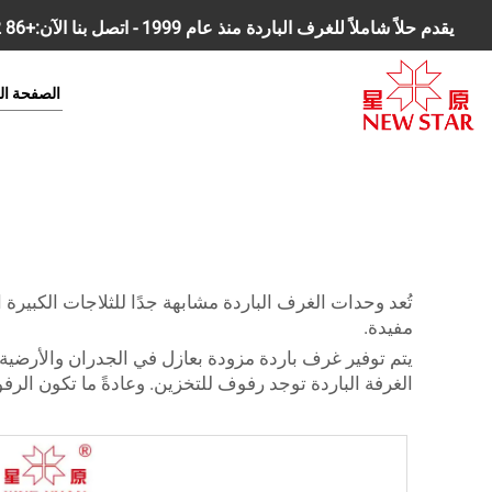
يقدم حلاً شاملاً للغرف الباردة منذ عام 1999 - اتصل بنا الآن:
+86 18168827392
الصفحة ال
تُعد وحدات الغرف الباردة مشابهة جدًا للثلاجات الكبيرة
مفيدة.
يتم توفير غرف باردة مزودة بعازل في الجدران والأرضية 
الغرفة الباردة توجد رفوف للتخزين. وعادةً ما تكون الرف