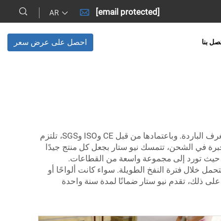
[email protected]
AR
احصل على عرض سعر
صل بنا
نيو ستار هي مصنع مشهور في تشانغتشو، تقوم بتصميم وتصنيع معدات تبريد من أقصى جودة، بما في ذلك ألواح وبوابات الغرف الباردة. وباعتمادها من قبل CE وISO وSGS، تلتزم
الخدمات في العالم لك. وبعد أكثر من 20 عامًا من إقامة قواعد تصنيع، ومع 12 عامًا من الخبرة في الشحن، تتمسك نيو ستار بجعل كل منتج جيدًا
، حيث تورد إلى مجموعة واسعة من القطاعات.
مل خلال فترة النفخ الطويلة. سواء كانت ألواحًا أو
ً على ذلك، تقدم نيو ستار ضمانًا لمدة سنة واحدة