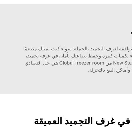
وافقة لغرف التجميد بالجملة. سواء كنت تمتلك مطعمًا
ك غرفة تجميد عميقة يمكن أن توفر المال وتحvented الهدر. من خلال الشراء بكميات كبيرة وحفظ بضاعتك بأمان في غرفة تجميد،
يمكنك أيضًا توفير المال على المدى الطويل لأن المكونات التي اشتريتها تظل طازجة لفترة أطول. غرف التجميد العميقة New Star من Global-freezer-room هي حل اقتصادي
ماكن البيع بالتجزئة.
في غرف التجميد العميقة