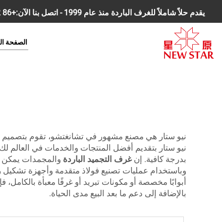
يقدم حلاً شاملاً للغرف الباردة منذ عام 1999 - اتصل بنا الآن:
+86 18168827392
الصفحة ال
بدرجة كافية. إن
غرف التجميد الباردة
والمجمدات يمكن ر
وباستخدام عمليات تصنيع فولاذ متقدمة وأجهزة تشكيل رغوة
أبوابًا مخصصة أو مكونات تبريد أو غرفًا معبأة بالكامل، 
بالإضافة إلى دعم ما بعد البيع مدى الحياة.