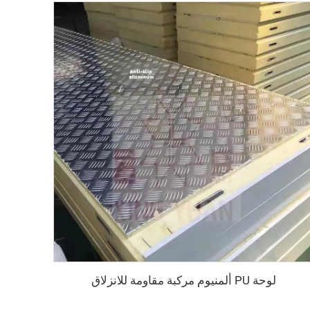
لوحة PU ألمنيوم مركبة مقاومة للانزلاق