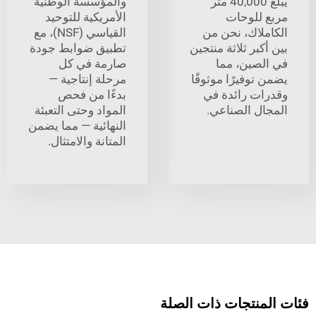
يبلغ 40,000 متر
والمؤسسة الوطنية
للوحات
الأمريكية للتوحيد
لاك، نحن من
القياسي (NSF)، مع
بر ثلاثة منتجين
تطبيق ضوابط جودة
صين، مما
صارمة في كل
وفيرًا موثوقًا
مرحلة إنتاجية —
ت رائدة في
بدءًا من فحص
ل الصناعي.
المواد وحتى التعبئة
النهائية — مما يضمن
المتانة والامتثال.
نتجات ذات الصلة