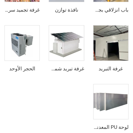
نافذة توازن
باب انزلاقي بجو متحكم فيه
غرفة تجميد سريع
تبريد
الحجر الأوحد
غرفة تبريد شمسية
لوحة PU المعدنية المطروقة