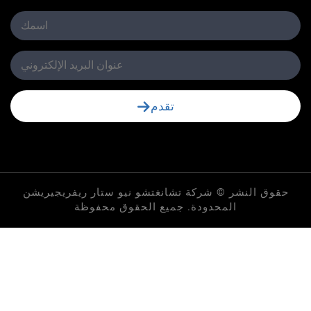
تقدم
لنشر © شركة تشانغتشو نيو ستار ريفريجيريشن
المحدودة. جميع الحقوق محفوظة