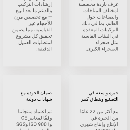
باردة مخصصة
إرشادات التركيب
ف المناخات
والدعم ما بعد البيع
اعات حول
— مع تخصيص مرِن
، بما في ذلك
للأحجام غير
بات المعقدة
القياسية، مما يضمن
يئات القاسية
تحقيق كل مشروع
حراء
لمتطلبات العميل
اء الكبرى.
الدقيقة.
واسعة في
ضمان الجودة مع
ع وبنطاق كبير
شهادات دولية
مع أكثر من 22 عامًا
تم اعتماد منتجاتنا
خبرة في
وفقًا لمعايير CE
ج وإنتاج شهري
وISO 9001 وSGS