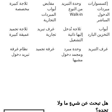
ات
وحدة التبريد
مقابض
ثلاجة كبيرة
من النوع
أبواب
مخصصة
Walk-in
المبردات
التجارية
ثلاجة تُدخل
غرف تبريد
ثلاجة تجميد
ارد
إليها ذاتية
تجارية
عميقة كبيرة
التشغيل
يد
وحدة مبرد
غرفة تجميد
نظام غرفة
ومجمد دخول
تبريد دخول
مشيها
 عن شيءٍ ما ولا