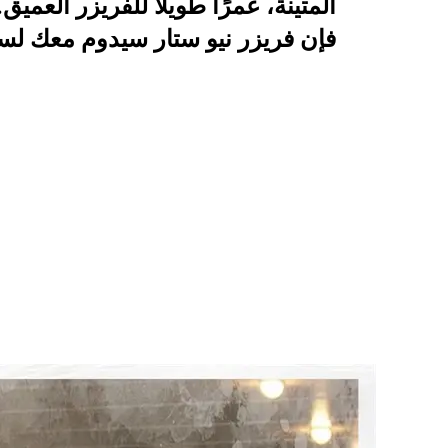
المتينة، عمرًا طويلًا للفريزر العميق.
فإن فريزر نيو ستار سيدوم معك لس