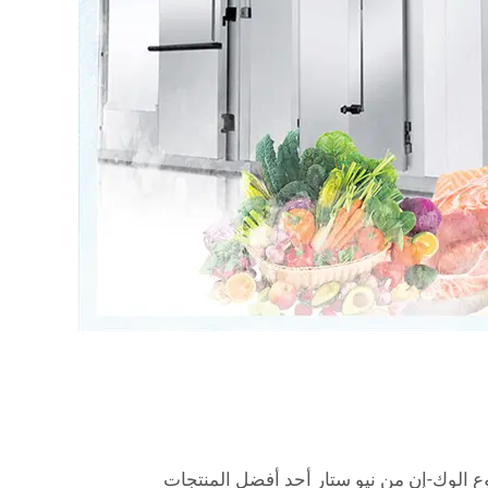
وع الوك-إن من نيو ستار أحد أفضل المنتجات