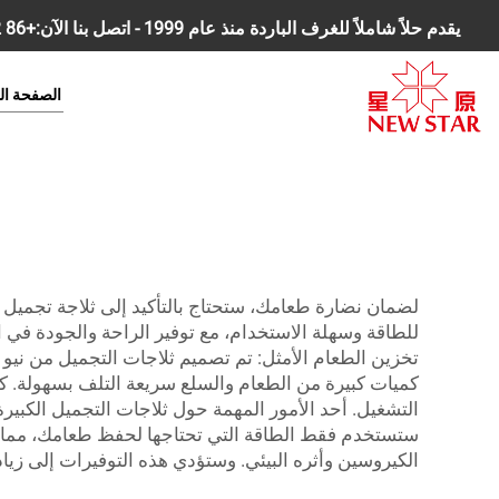
يقدم حلاً شاملاً للغرف الباردة منذ عام 1999 - اتصل بنا الآن:
+86 18168827392
الصفحة ال
لضمان نضارة طعامك، ستحتاج بالتأكيد إلى ثلاجة تجميل كب
للطاقة وسهلة الاستخدام، مع توفير الراحة والجودة في ا
تخزين الطعام الأمثل: تم تصميم ثلاجات التجميل من نيو
كميات كبيرة من الطعام والسلع سريعة التلف بسهولة. كم
التشغيل. أحد الأمور المهمة حول ثلاجات التجميل الكبيرة
ستستخدم فقط الطاقة التي تحتاجها لحفظ طعامك، مما ي
الكيروسين وأثره البيئي. وستؤدي هذه التوفيرات إلى زي