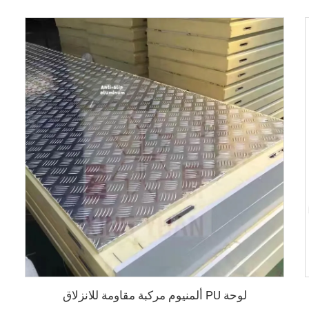
لوحة PU ألمنيوم مركبة مقاومة للانزلاق