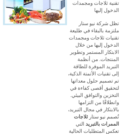
ة ثلاجات ومجمدات
ول إليها
شركة نيو ستار
مة بالبقاء في طليعة
ات ثلاجات ومجمدات
ول إليها من خلال
تكار المستمر وتطوير
تجات. من أنظمة
ريد الموفرة للطاقة
تقنيات الأتمتة الذكية،
صميم حلول معداتها
يق أقصى كفاءة في
زين والتوافق البيئي.
اقًا من التزامها
بتكار في مجال التبريد،
م نيو ستار
ثلاجات
رات بالتبريد
التي
 المتطلبات الحالية