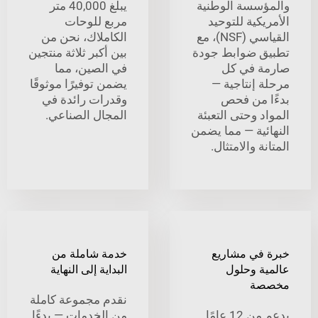
سسة الوطنية
يبلغ 40,000 متر
كية للتوحيد
مربع للوحات
القياسي (NSF)، مع
الكاملاك، نحن من
 ضوابط جودة
بين أكبر ثلاثة منتجين
 في كل
في الصين، مما
 إنتاجية —
يضمن توفيرًا موثوقًا
 من فحص
وقدرات رائدة في
 وحتى التعبئة
المجال الصناعي.
ئية — مما يضمن
ة والامتثال.
في مشاريع
خدمة شاملة من
ة وحلول
البداية إلى النهاية
ة
نقدم مجموعة كاملة
بدعم من 12 عامًا
من الخدمات — بدءًا