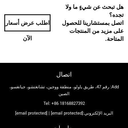
 عن شيءٍ ما ولا
ستشارينا للحصول
اطلب عرض أسعار
د من المنتجات
الآن
اتصال
Add: رقم 47، طريق ياولو، منطقة ووجين، تشانغتشو، جيانغسو،
الصين
Tel:
+86 18168827392
د الإلكتروني:
[email protected]
|
[email protected]