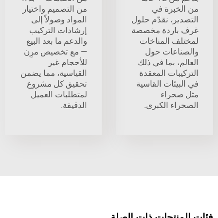
خبرة في
من التصميم واختيار
ير، نقدّم حلول
المواد وصولاً إلى
باردة مخصصة
إرشادات التركيب
ف المناخات
والدعم ما بعد البيع
اعات حول
— مع تخصيص مرِن
، بما في ذلك
للأحجام غير
بات المعقدة
القياسية، مما يضمن
يئات القاسية
تحقيق كل مشروع
حراء
لمتطلبات العميل
اء الكبرى.
الدقيقة.
نتجات ذات الصلة