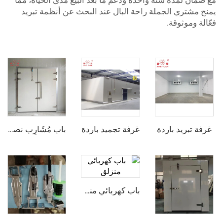
دة سنة واحدة ودعم ما بعد البيع مدى الحياة، مما
ي الجملة راحة البال عند البحث عن أنظمة تبريد
ثوقة.
د باردة
غرفة تجميد باردة
باب مُشَارِب نصف مدفون
باب كهربائي منزلق