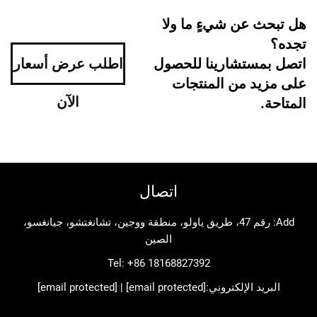
 عن شيءٍ ما ولا
ستشارينا للحصول
اطلب عرض أسعار
د من المنتجات
الآن
اتصال
Add: رقم 47، طريق ياولو، منطقة ووجين، تشانغتشو، جيانغسو،
الصين
Tel:
+86 18168827392
د الإلكتروني:
[email protected]
|
[email protected]