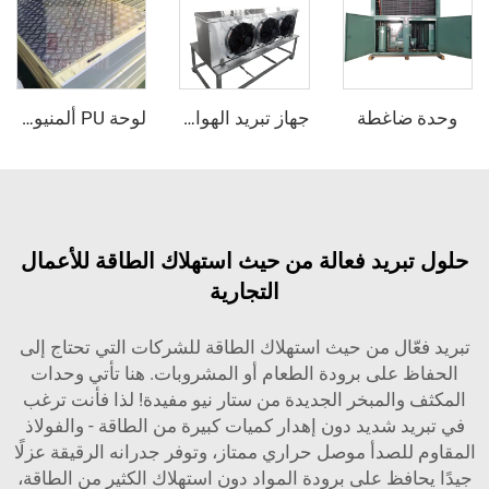
اغطة
جهاز تبريد الهواء بالتبخير
لوحة PU ألمنيوم مركبة مقاومة للانزلاق
ريد فعالة من حيث استهلاك الطاقة للأعمال
التجارية
ّال من حيث استهلاك الطاقة للشركات التي تحتاج إلى
على برودة الطعام أو المشروبات. هنا تأتي وحدات
المبخر الجديدة من ستار نيو مفيدة! لذا فأنت ترغب
 شديد دون إهدار كميات كبيرة من الطاقة - والفولاذ
لصدأ موصل حراري ممتاز، وتوفر جدرانه الرقيقة عزلًا
فظ على برودة المواد دون استهلاك الكثير من الطاقة،