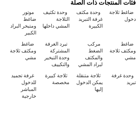
نتجات ذات الصلة
جة
وحدة مكثف
وحدة تكثيف
موتور
غرفة التبريد
الثلاجة
ضاغط
الكبيرة
المشي داخلها
ومتبخر البراد
الكبير
مركب
تبرد الغرفة
ضاغط
جة
الضغط
المشتركة
ومكثف ثلاجة
والمكثف
وحدة التبخير
مشي
لبراد المشي
والتكييف
ة
ثلاجة متنقلة
ثلاجة كبيرة
غرفة تجميد
يمكن الدخول
مخصصة
للدخول
إليها
المباشر
خارجية