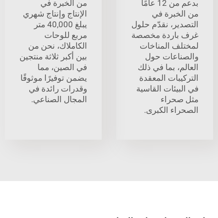
بدعم من 12 عامًا
من الخبرة في
خبرة في
الإنتاج وإنتاج شهري
ير، نقدّم حلول
يبلغ 40,000 متر
باردة مخصصة
مربع للوحات
ف المناخات
الكاملاك، نحن من
اعات حول
بين أكبر ثلاثة منتجين
، بما في ذلك
في الصين، مما
بات المعقدة
يضمن توفيرًا موثوقًا
يئات القاسية
وقدرات رائدة في
حراء
المجال الصناعي.
اء الكبرى.