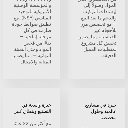
 وصولاً إلى
والمؤسسة الوطنية
ات التركيب
الأمريكية للتوحيد
 ما بعد البيع
القياسي (NSF)، مع
تخصيص مرِن
تطبيق ضوابط جودة
ام غير
صارمة في كل
سية، مما يضمن
مرحلة إنتاجية —
 كل مشروع
بدءًا من فحص
بات العميل
المواد وحتى التعبئة
ة.
النهائية — مما يضمن
المتانة والامتثال.
في مشاريع
خبرة واسعة في
ة وحلول
التصنيع وبنطاق كبير
ة
مع أكثر من 22 عامًا