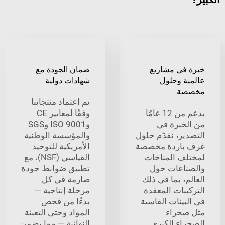
في مشاريع
ضمان الجودة مع
ة وحلول
شهادات دولية
ة
تم اعتماد منتجاتنا
بدعم من 12 عامًا
وفقًا لمعايير CE
خبرة في
وISO 9001 وSGS
ير، نقدّم حلول
والمؤسسة الوطنية
باردة مخصصة
الأمريكية للتوحيد
ف المناخات
القياسي (NSF)، مع
اعات حول
تطبيق ضوابط جودة
، بما في ذلك
صارمة في كل
بات المعقدة
مرحلة إنتاجية —
يئات القاسية
بدءًا من فحص
حراء
المواد وحتى التعبئة
اء الكبرى.
النهائية — مما يضمن