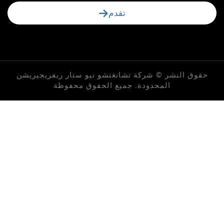
تقدم
لنشر © شركة تشانغتشو نيو ستار ريفريجيريشن
المحدودة. جميع الحقوق محفوظة