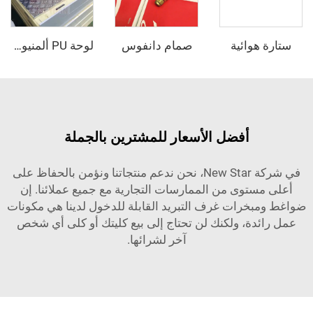
وائية
صمام دانفوس
لوحة PU ألمنيوم مركبة مقاومة للانزلاق
أفضل الأسعار للمشترين بالجملة
في شركة New Star، نحن ندعم منتجاتنا ونؤمن بالحفاظ على
توى من الممارسات التجارية مع جميع عملائنا. إن
خرات غرف التبريد القابلة للدخول لدينا هي مكونات
دة، ولكنك لن تحتاج إلى بيع كليتك أو كلى أي شخص
آخر لشرائها.