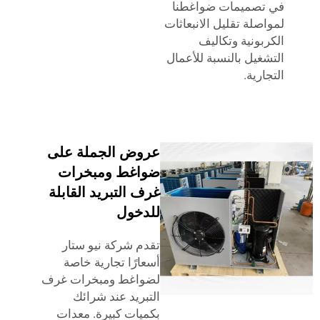
تصميمات ضواغطنا
صلة تقليل الانبعاثات
بونية وتكاليف
غيل بالنسبة للأعمال
رية.
عروض الجملة على
ضواغط ومبخرات
غرف التبريد القابلة
للدخول
تقدم شركة نيو ستار
أسعارًا تجارية خاصة
لضواغط ومبخرات غرف
التبريد عند شرائك
بكميات كبيرة. معدات