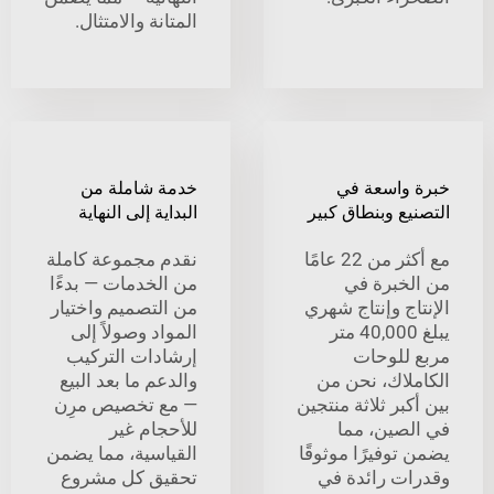
المتانة والامتثال.
واسعة في
خدمة شاملة من
ع وبنطاق كبير
البداية إلى النهاية
مع أكثر من 22 عامًا
نقدم مجموعة كاملة
خبرة في
من الخدمات — بدءًا
ج وإنتاج شهري
من التصميم واختيار
يبلغ 40,000 متر
المواد وصولاً إلى
للوحات
إرشادات التركيب
لاك، نحن من
والدعم ما بعد البيع
بر ثلاثة منتجين
— مع تخصيص مرِن
صين، مما
للأحجام غير
وفيرًا موثوقًا
القياسية، مما يضمن
ت رائدة في
تحقيق كل مشروع