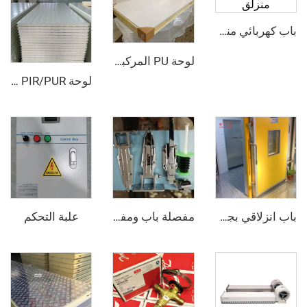
باب كهربائي منزلق
لوحة PU المركبة من الفولاذ الملون
لوحة PIR/PUR المركبة
علبة التحكم
باب انزلاقي بجو متحكم فيه
مفصلة باب ومفتوح الباب - نصف مدفون