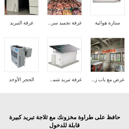
وائية
غرفة التبريد
غرفة تجميد سريع
الحجر الأوحد
عرض مع باب زجاجي مبرد / ثلاجة دخولية
غرفة تبريد شمسية
على طراوة مخزونك مع ثلاجة تبريد كبيرة
قابلة للدخول