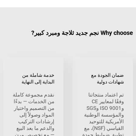
جة ومبرد كبير?
الجودة مع
خدمة شاملة من
ت دولية
البداية إلى النهاية
ماد منتجاتنا
نقدم مجموعة كاملة
وفقًا لمعايير CE
من الخدمات — بدءًا
وISO 9001 وSGS
من التصميم واختيار
سسة الوطنية
المواد وصولاً إلى
كية للتوحيد
إرشادات التركيب
القياسي (NSF)، مع
والدعم ما بعد البيع
 ضوابط جودة
— مع تخصيص مرِن