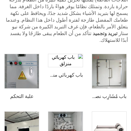
ة. وتمتلك نظامًا يوفر هواءً باردًا داخل الغرفة. مما
تبريد الأشياء بشكل شديد جدًا، ويحافظ على نكهة
فضل طازجة لفترة أطول داخل هذا النظام. وعندما
ر بالطعام، فإن غرف التبريد الكبيرة من شركة نيو
 وتجميد
تتأكد من أن الطعام يبقى طازجًا ولا يفسد
هلاك.
باب كهربائي منزلق
علبة التحكم
باب مُشَارِب نصف مدفون