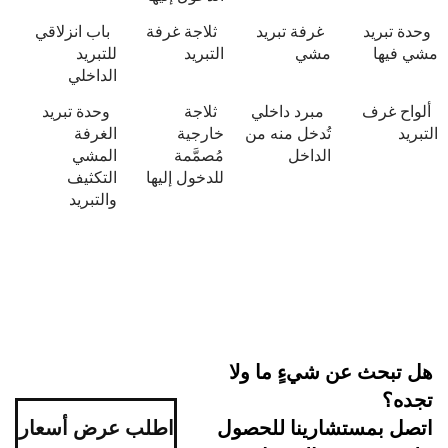
د
غرفة تبريد
ثلاجة غرفة
باب انزلاقي
مشي
التبريد
للتبريد
الداخلي
ف
مبرد داخلي
ثلاجة
وحدة تبريد
تُدخل منه من
خارجية
الغرفة
الداخل
مُصمَّمة
المشي
للدخول إليها
التكثيف
والتبريد
 عن شيءٍ ما ولا
ستشارينا للحصول
اطلب عرض أسعار