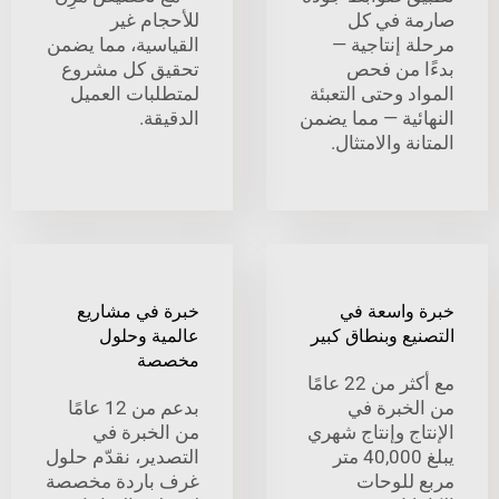
 في كل
للأحجام غير
 إنتاجية —
القياسية، مما يضمن
 من فحص
تحقيق كل مشروع
 وحتى التعبئة
لمتطلبات العميل
ئية — مما يضمن
الدقيقة.
ة والامتثال.
واسعة في
خبرة في مشاريع
ع وبنطاق كبير
عالمية وحلول
مخصصة
مع أكثر من 22 عامًا
خبرة في
بدعم من 12 عامًا
ج وإنتاج شهري
من الخبرة في
يبلغ 40,000 متر
التصدير، نقدّم حلول
للوحات
غرف باردة مخصصة