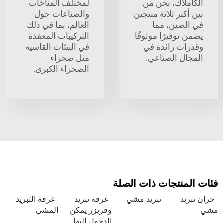
لاك، نحن من
لمختلف المناخات
بر ثلاثة منتجين
والصناعات حول
صين، مما
العالم، بما في ذلك
وفيرًا موثوقًا
التركيبات المعقدة
ت رائدة في
في البيئات القاسية
ل الصناعي.
مثل صحراء
الصحراء الكبرى.
نتجات ذات الصلة
د
تبريد مشي
غرفة تبريد
غرفة التبريد
وفريزر يمكن
المشي
الدخول إليها