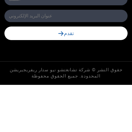
تقدم
لنشر © شركة تشانغتشو نيو ستار ريفريجيريشن
المحدودة. جميع الحقوق محفوظة