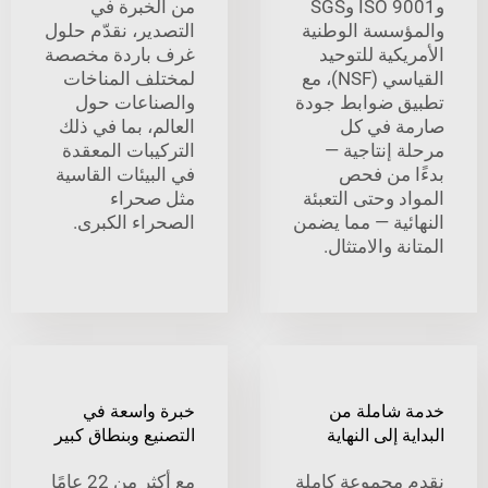
وISO 9001 وSGS
من الخبرة في
سسة الوطنية
التصدير، نقدّم حلول
كية للتوحيد
غرف باردة مخصصة
القياسي (NSF)، مع
لمختلف المناخات
 ضوابط جودة
والصناعات حول
 في كل
العالم، بما في ذلك
 إنتاجية —
التركيبات المعقدة
 من فحص
في البيئات القاسية
 وحتى التعبئة
مثل صحراء
ئية — مما يضمن
الصحراء الكبرى.
ة والامتثال.
شاملة من
خبرة واسعة في
 إلى النهاية
التصنيع وبنطاق كبير
مجموعة كاملة
مع أكثر من 22 عامًا