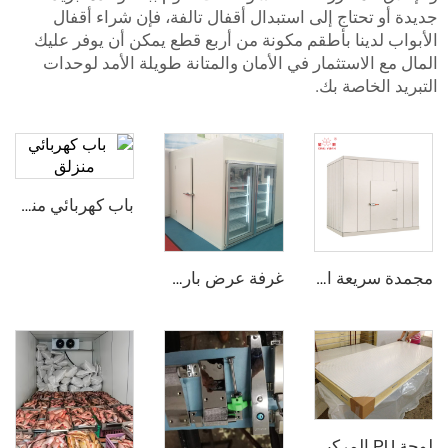
حتاج إلى استبدال أقفال تالفة، فإن شراء أقفال
دينا بأطقم مكونة من أربع قطع يمكن أن يوفر عليك
لاستثمار في الأمان والمتانة طويلة الأمد لوحدات
خاصة بك.
باب كهربائي منزلق
مجمدة سريعة الانفجار
غرفة عرض باردة مع باب زجاجي
لوحة PU المركبة من الفولاذ الملون