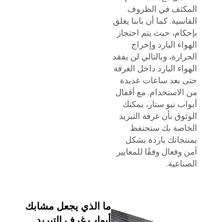
كثف في الظروف
سية. كما أن بابنا يغلق
ام، حيث يتم احتجاز
اء البارد وإخراج
ارة، وبالتالي لن يفقد
اء البارد داخل الغرفة
بعد ساعات عديدة
لاستخدام. مع أقفال
ب نيو ستار، يمكنك
وق بأن غرفة التبريد
صة بك ستحتفظ
جاتك باردة بشكل
وفعال وفقًا للمعايير
اعية.
ما الذي يجعل مشابك
أبواب غرف التبريد