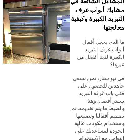
شاكل الشائعة في
بك أبواب غرف
ريد الكبيرة وكيفية
جتها
لذي يجعل أقفال
ب غرف التبريد
يرة لدينا أفضل من
ا؟
يو ستار، نحن نسعى
دين للحصول على
باب غرفة التبريد
 أفضل، وهذا
بط ما يتم تقديمه. تم
م أقفالنا وتصنيعها
خدام مكونات عالية
دة لمساعدتك على
امل مع الاستخدام