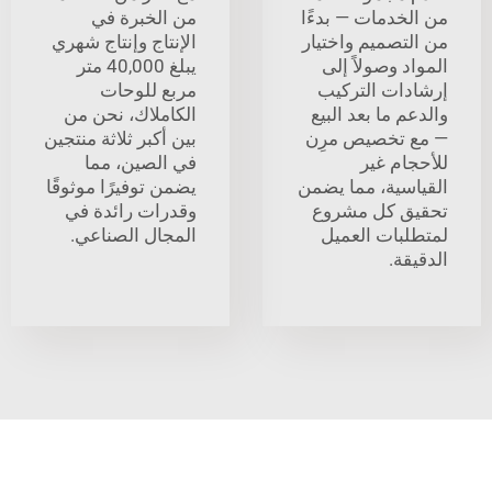
خدمات — بدءًا
من الخبرة في
تصميم واختيار
الإنتاج وإنتاج شهري
 وصولاً إلى
يبلغ 40,000 متر
ات التركيب
مربع للوحات
 ما بعد البيع
الكاملاك، نحن من
تخصيص مرِن
بين أكبر ثلاثة منتجين
ام غير
في الصين، مما
سية، مما يضمن
يضمن توفيرًا موثوقًا
 كل مشروع
وقدرات رائدة في
بات العميل
المجال الصناعي.
ة.