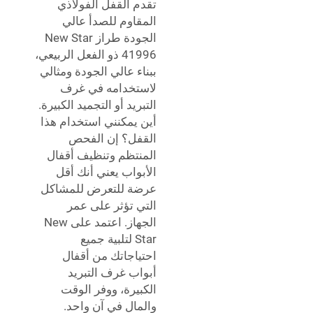
تقدم القفل الفولاذي
المقاوم للصدأ عالي
الجودة طراز New Star
41996 ذو الفعل الربيعي،
ببناء عالي الجودة ومثالي
لاستخدامه في غرف
التبريد أو التجميد الكبيرة.
أين يمكنني استخدام هذا
القفل؟ إن الفحص
المنتظم وتنظيف أقفال
الأبواب يعني أنك أقل
عرضة للتعرض للمشاكل
التي تؤثر على عمر
الجهاز. اعتمد على New
Star لتلبية جميع
احتياجاتك من أقفال
أبواب غرف التبريد
الكبيرة، ووفر الوقت
والمال في آنٍ واحد.