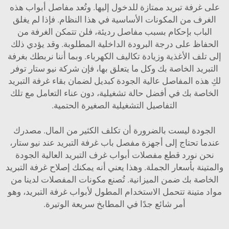
 تبريد ممتازة للدخول إليها. وتُعد مفاصل أبواب هذه
ن المكونات الأساسية في هذا النظام. فإذا لم يغلق
بإحكام بسبب مفاصل رديئة، فلن تتمكن الغرفة من
لى درجة البرودة الداخلية المطلوبة. وقد يؤدي ذلك
لأغذية وزيادة تكاليف الكهرباء. وبما أننا نربطك بغرفة
الخاصة بك وكل ما يتعلق بها، فإن شركة نيو ستار توفر
لمفاصل عالية الجودة كبديل لضمان بقاء غرفة التبريد
ك في أفضل حالة تشغيلية، دون عناء التعامل مع تلك
التفاصيل التشغيلية الصغيرة الحتمية.
ليست بالضرورة أن تكلف الكثير من المال. مصدرك
تاج إلى أجهزة مفصل باب غرفة التبريد عند نيو ستار،
د قطع مفصلات أبواب غرف التبريد العالية الجودة
أسعار الجملة. وهذا يعني أنه يمكنك إصلاح غرفة التبريد
ك ضمن الميزانية. تُصنع مكونات المفصلات لدينا من
ة تتحمل الاستخدام المطول لأبواب غرفة التبريد، وهو
أمر شائع جدًا في المطابخ سريعة الوتيرة.