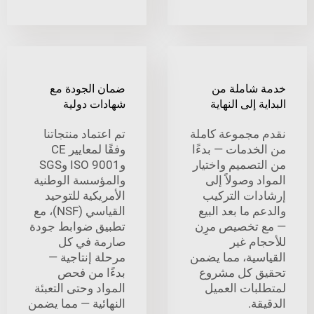
شاملة من
ضمان الجودة مع
 إلى النهاية
شهادات دولية
مجموعة كاملة
تم اعتماد منتجاتنا
خدمات — بدءًا
وفقًا لمعايير CE
تصميم واختيار
وISO 9001 وSGS
 وصولاً إلى
والمؤسسة الوطنية
ات التركيب
الأمريكية للتوحيد
 ما بعد البيع
القياسي (NSF)، مع
تخصيص مرِن
تطبيق ضوابط جودة
ام غير
صارمة في كل
سية، مما يضمن
مرحلة إنتاجية —
 كل مشروع
بدءًا من فحص
بات العميل
المواد وحتى التعبئة
ة.
النهائية — مما يضمن