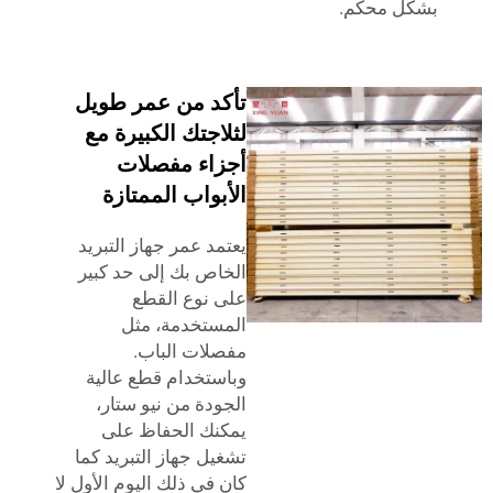
ل محكم.
تأكد من عمر طويل
لثلاجتك الكبيرة مع
أجزاء مفصلات
الأبواب الممتازة
يعتمد عمر جهاز التبريد
الخاص بك إلى حد كبير
على نوع القطع
المستخدمة، مثل
مفصلات الباب.
وباستخدام قطع عالية
الجودة من نيو ستار،
يمكنك الحفاظ على
تشغيل جهاز التبريد كما
كان في ذلك اليوم الأول لا