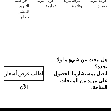
د
غرفة تبريد
غرف تبريد
خراطيم
وثلاجة
تجارية
التبريد
للمشي
داخلها
 عن شيءٍ ما ولا
ستشارينا للحصول
اطلب عرض أسعار
د من المنتجات
الآن