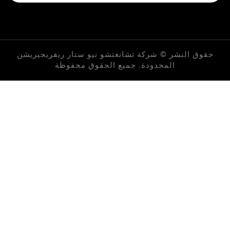
لنشر © شركة تشانغتشو نيو ستار ريفريجيريشن
المحدودة. جميع الحقوق محفوظة