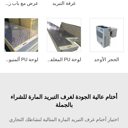
غرفة التبريد
عرض مع باب زجاجي مبرد / ثلاجة دخولية
لأوحد
لوحة PU المغلفة بالمعدن
لوحة PU ألمنيوم مركبة مقاومة للانزلاق
 عالية الجودة لغرف التبريد المارة للشراء
بالجملة
أختام غرف التبريد المارة المثالية لنشاطك التجاري