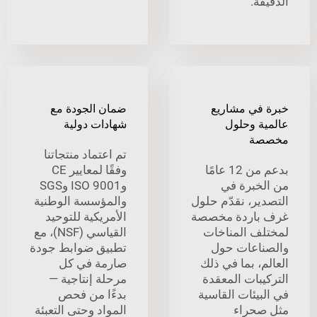
ة.
في مشاريع
ضمان الجودة مع
ة وحلول
شهادات دولية
ة
تم اعتماد منتجاتنا
بدعم من 12 عامًا
وفقًا لمعايير CE
خبرة في
وISO 9001 وSGS
ير، نقدّم حلول
والمؤسسة الوطنية
باردة مخصصة
الأمريكية للتوحيد
ف المناخات
القياسي (NSF)، مع
اعات حول
تطبيق ضوابط جودة
، بما في ذلك
صارمة في كل
بات المعقدة
مرحلة إنتاجية —
يئات القاسية
بدءًا من فحص
حراء
المواد وحتى التعبئة