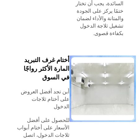
ئدة، يجب أن تختار
ا يركز على الجودة
تانة والأداء لضمان
ل ثلاجة الدخول
ءة قصوى.
أختام غرف التبريد
المارة الأكثر رواجًا
في السوق
أين تجد أفضل العروض
على أختام ثلاجات
الدخول
للحصول على أفضل
الأسعار على أختام أبواب
ثلاجات الدخول، اتصل