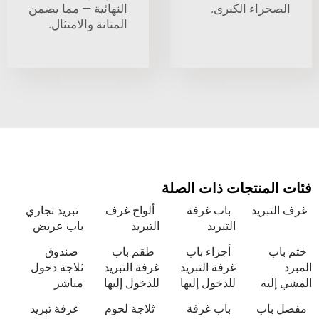
اء الكبرى.
النهائية — مما يضمن
المتانة والامتثال.
نتجات ذات الصلة
يد
باب غرفة
ألواح غرف
تبريد تجاري
التبريد
التبريد
باب عريض
أجزاء باب
طقم باب
صندوق
غرفة التبريد
غرفة التبريد
ثلاجة دخول
للدخول إليها
للدخول إليها
مباشر
ب
باب غرفة
ثلاجة لحوم
غرفة تبريد