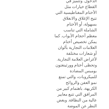
ول. وتتميّز في
اع خيارات مثل
تام المغناطيسية التي
الإغلاق والانغلاق
لة، أو الأختام
ملة التي تناسب
 أحجام الأبواب. كما
ن تخصيص أختام
امات التجارية بألوان
عارات مختلفة
اض العلامة التجارية.
ى أختام وورثينغتون
س المضادة
كروبات، والتي تمنع
العفن والروائح
يهة، باهتمام كبير من
افق التي تتبع معايير
ة من النظافة. وبغض
ر عن الموضة