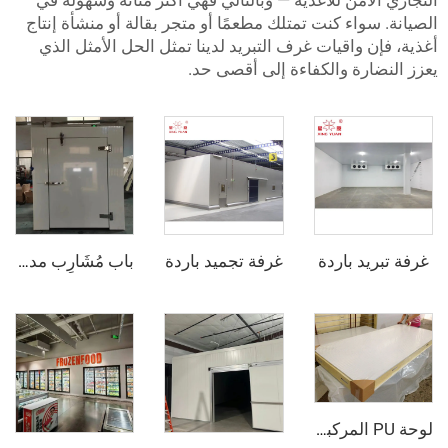
آمن للأغذية — وبالتالي فهي أكثر متانة وسهولة في
واء كنت تمتلك مطعمًا أو متجر بقالة أو منشأة إنتاج
 واقيات غرف التبريد لدينا تمثل الحل الأمثل الذي
ارة والكفاءة إلى أقصى حد.
د باردة
غرفة تجميد باردة
باب مُشَارِب مدفون بالكامل
لوحة PU المركبة من الفولاذ الملون