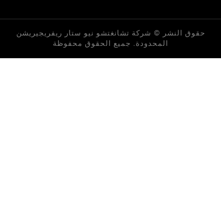
لنشر © شركة تشانغتشو نيو ستار ريفريجيريشن
المحدودة. جميع الحقوق محفوظة