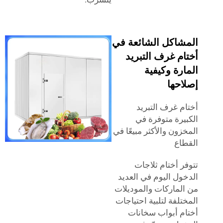
شاكل الشائعة في
م غرف التبريد
رة وكيفية
احها
م غرف التبريد
يرة متوفرة في
زون والأكثر مبيعًا في
اع
ر أختام ثلاجات
ول اليوم في العديد
لماركات والموديلات
تلفة لتلبية احتياجات
م أبواب سخانات