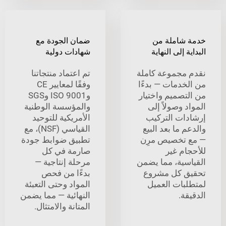
شاملة من
ضمان الجودة مع
 إلى النهاية
شهادات دولية
مجموعة كاملة
تم اعتماد منتجاتنا
خدمات — بدءًا
وفقًا لمعايير CE
تصميم واختيار
وISO 9001 وSGS
 وصولاً إلى
والمؤسسة الوطنية
ات التركيب
الأمريكية للتوحيد
 ما بعد البيع
القياسي (NSF)، مع
تخصيص مرِن
تطبيق ضوابط جودة
ام غير
صارمة في كل
سية، مما يضمن
مرحلة إنتاجية —
 كل مشروع
بدءًا من فحص
بات العميل
المواد وحتى التعبئة
ة.
النهائية — مما يضمن
المتانة والامتثال.