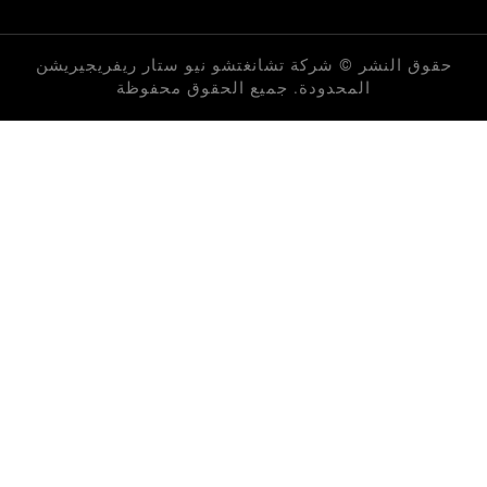
لنشر © شركة تشانغتشو نيو ستار ريفريجيريشن
المحدودة. جميع الحقوق محفوظة