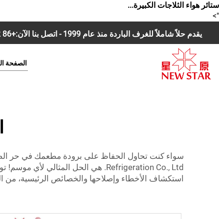
ستائر هواء الثلاجات الكبيرة...
">
يقدم حلاً شاملاً للغرف الباردة منذ عام 1999 - اتصل بنا الآن:
+86 18168827392
الصفحة ال
ا
سواء كنت تحاول الحفاظ على برودة مطعمك في حر الصيف
Refrigeration Co., Ltd. هي الحل المث
استكشاف الأخطاء وإصلاحها والخصائص الرئيسية، من ال