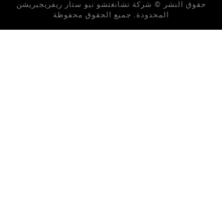
لنشر © شركة تشانغتشو نيو ستار ريفريجيريشن
المحدودة. جميع الحقوق محفوظة