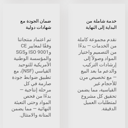
شاملة من
ضمان الجودة مع
 إلى النهاية
شهادات دولية
مجموعة كاملة
تم اعتماد منتجاتنا
خدمات — بدءًا
وفقًا لمعايير CE
تصميم واختيار
وISO 9001 وSGS
 وصولاً إلى
والمؤسسة الوطنية
ات التركيب
الأمريكية للتوحيد
 ما بعد البيع
القياسي (NSF)، مع
تخصيص مرِن
تطبيق ضوابط جودة
ام غير
صارمة في كل
سية، مما يضمن
مرحلة إنتاجية —
 كل مشروع
بدءًا من فحص
بات العميل
المواد وحتى التعبئة
ة.
النهائية — مما يضمن
المتانة والامتثال.