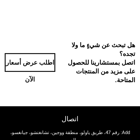
 عن شيءٍ ما ولا
ستشارينا للحصول
اطلب عرض أسعار
د من المنتجات
الآن
اتصال
Add: رقم 47، طريق ياولو، منطقة ووجين، تشانغتشو، جيانغسو،
الصين