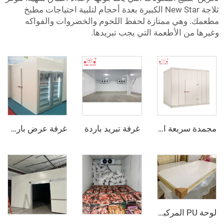
ثلاجة New Star الكبيرة بعدة أحجام لتلبية احتياجات مطبخ
ي ممتازة لحفظ اللحوم والخضروات والفواكه
الأطعمة التي يجب تبريدها.
غرفة تبريد باردة
مجمدة سريعة الانفجار
غرفة عرض باردة مع باب زجاجي
لوحة PU المركبة من الفولاذ الملون