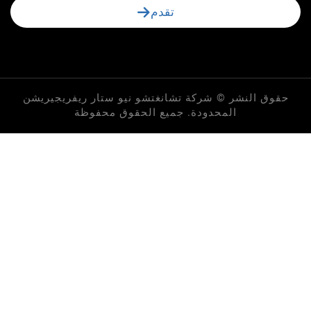
تقدم
لنشر © شركة تشانغتشو نيو ستار ريفريجيريشن
المحدودة. جميع الحقوق محفوظة