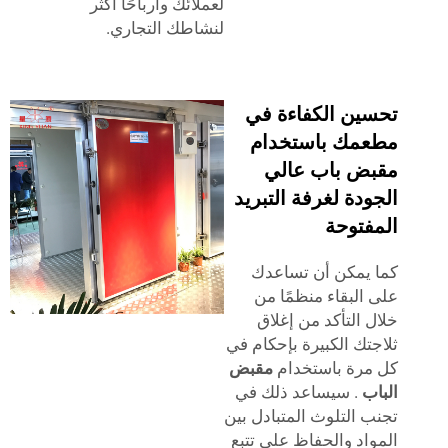
لعملائك وأرباحًا أكثر
لنشاطك التجاري.
ين الكفاءة في
مك باستخدام
ض باب عالي
دة لغرفة التبريد
فتوحة
يمكن أن تساعدك
البقاء منظمًا من
 التأكد من إغلاق
تك الكبيرة بإحكام في
رة باستخدام
مقبض
ب
. سيساعد ذلك في
 التلوث المتبادل بين
اد والحفاظ على تتبع