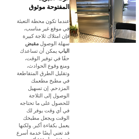
المفتوحة موثوق
عندما تكون محطة التعبئة
في موقع غير مناسب،
فإن امتلاك ثلاجة كبيرة
سهلة الوصول
مقبض
الباب
يمكن أن تساعدك
حقًا في توفير الوقت،
ومنع وقوع الحوادث،
وتقليل الطرق المتقاطعة
في مطبخ مطعمك
المزدحم. إن تسهيل
الوصول إلى الثلاجة
للحصول على ما تحتاجه
في أي وقت يوفر لك
الوقت ويجعل مطبخك
يعمل بكفاءة أكبر. ولكنها
قد تعني أيضًا خدمة أسرع