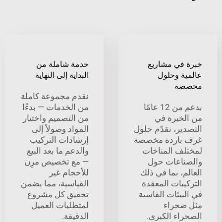
في مشاريع
خدمة شاملة من
ة وحلول
البداية إلى النهاية
ة
نقدم مجموعة كاملة
بدعم من 12 عامًا
من الخدمات — بدءًا
خبرة في
من التصميم واختيار
ير، نقدّم حلول
المواد وصولاً إلى
باردة مخصصة
إرشادات التركيب
ف المناخات
والدعم ما بعد البيع
اعات حول
— مع تخصيص مرِن
، بما في ذلك
للأحجام غير
بات المعقدة
القياسية، مما يضمن
يئات القاسية
تحقيق كل مشروع
حراء
لمتطلبات العميل
اء الكبرى.
الدقيقة.