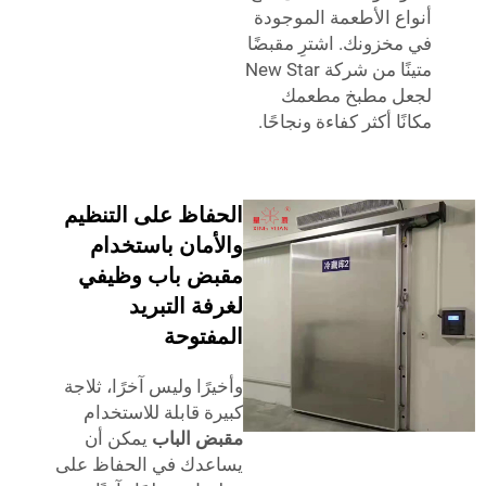
ع الأطعمة الموجودة
خزونك. اشترِ مقبضًا
متينًا من شركة New Star
ل مطبخ مطعمك
ا أكثر كفاءة ونجاحًا.
الحفاظ على التنظيم
والأمان باستخدام
مقبض باب وظيفي
لغرفة التبريد
المفتوحة
وأخيرًا وليس آخرًا، ثلاجة
كبيرة قابلة للاستخدام
مقبض الباب
يمكن أن
يساعدك في الحفاظ على