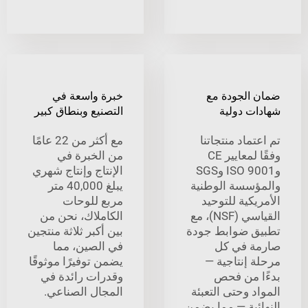
الجودة مع
خبرة واسعة في
ت دولية
التصنيع وبنطاق كبير
ماد منتجاتنا
مع أكثر من 22 عامًا
وفقًا لمعايير CE
من الخبرة في
وISO 9001 وSGS
الإنتاج وإنتاج شهري
سسة الوطنية
يبلغ 40,000 متر
كية للتوحيد
مربع للوحات
القياسي (NSF)، مع
الكاملاك، نحن من
 ضوابط جودة
بين أكبر ثلاثة منتجين
 في كل
في الصين، مما
 إنتاجية —
يضمن توفيرًا موثوقًا
 من فحص
وقدرات رائدة في
 وحتى التعبئة
المجال الصناعي.
ئية — مما يضمن