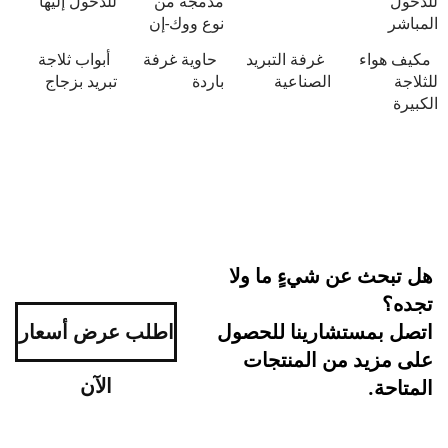
مدمجة من
للدخول إليها
نوع ووك-إن
ء
غرفة التبريد
حاوية غرفة
أبواب ثلاجة
الصناعية
باردة
تبريد بزجاج
 عن شيءٍ ما ولا
ستشارينا للحصول
اطلب عرض أسعار
د من المنتجات
الآن