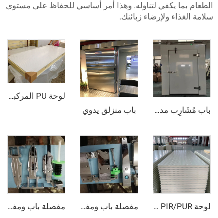
ا يكفي لتناوله. وهذا أمر أساسي للحفاظ على مستوى
اء ولإرضاء زبائنك.
لوحة PU المركبة من الفولاذ الملون
باب منزلق يدوي
باب مُشَارِب مدفون بالكامل
لوحة PIR/PUR المركبة
مفصلة باب ومفتوح الباب - كلها مدفونة
مفصلة باب ومفتوح الباب - نصف مدفون