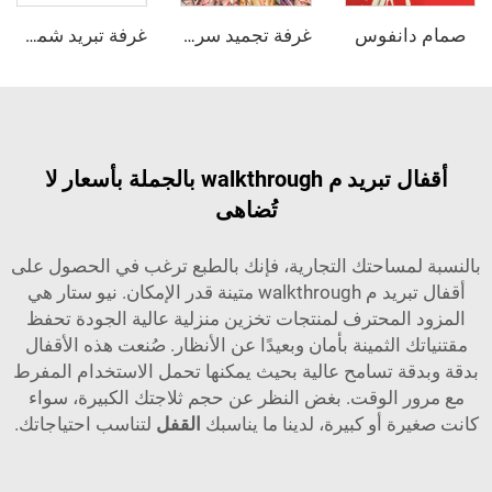
انفوس
غرفة تجميد سريع
غرفة تبريد شمسية
أقفال تبريد م walkthrough بالجملة بأسعار لا
تُضاهى
مساحتك التجارية، فإنك بالطبع ترغب في الحصول على
أقفال تبريد م walkthrough متينة قدر الإمكان. نيو ستار هي
المحترف لمنتجات تخزين منزلية عالية الجودة تحفظ
 الثمينة بأمان وبعيدًا عن الأنظار. صُنعت هذه الأقفال
ة تسامح عالية بحيث يمكنها تحمل الاستخدام المفرط
 الوقت. بغض النظر عن حجم ثلاجتك الكبيرة، سواء
 أو كبيرة، لدينا ما يناسبك
القفل
لتناسب احتياجاتك.