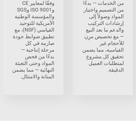
خدمات — بدءًا
وفقًا لمعايير CE
تصميم واختيار
وISO 9001 وSGS
 وصولاً إلى
والمؤسسة الوطنية
ات التركيب
الأمريكية للتوحيد
 ما بعد البيع
القياسي (NSF)، مع
تخصيص مرِن
تطبيق ضوابط جودة
ام غير
صارمة في كل
سية، مما يضمن
مرحلة إنتاجية —
 كل مشروع
بدءًا من فحص
بات العميل
المواد وحتى التعبئة
ة.
النهائية — مما يضمن
المتانة والامتثال.