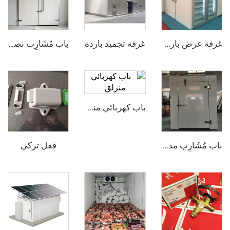
غرفة تجميد باردة
غرفة عرض باردة مع باب زجاجي
باب مُشَارِب نصف مدفون
باب كهربائي منزلق
قفل تركي
باب مُشَارِب مدفون بالكامل