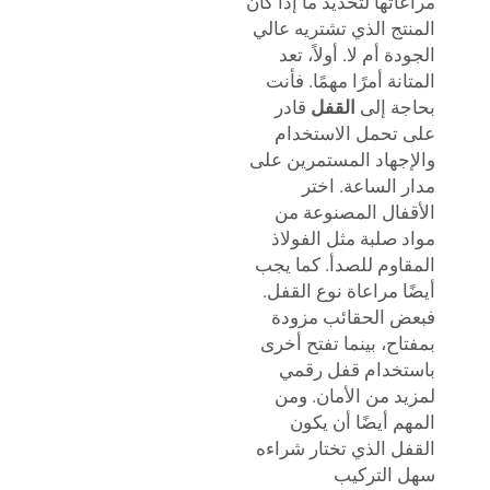
اتها لتحديد ما إذا كان
تج الذي تشتريه عالي
ة أم لا. أولاً، تعد
نة أمرًا مهمًا. فأنت
ة إلى
القفل
قادر
تحمل الاستخدام
جهاد المستمرين على
 الساعة. اختر
فال المصنوعة من
 صلبة مثل الفولاذ
اوم للصدأ. كما يجب
ا مراعاة نوع القفل.
 الحقائب مزودة
اح، بينما تفتح أخرى
خدام قفل رقمي
د من الأمان. ومن
م أيضًا أن يكون
ل الذي تختار شراءه
التركيب