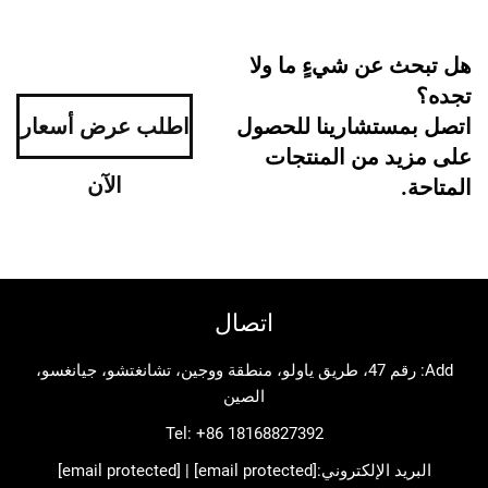
 عن شيءٍ ما ولا
ستشارينا للحصول
اطلب عرض أسعار
د من المنتجات
الآن
اتصال
Add: رقم 47، طريق ياولو، منطقة ووجين، تشانغتشو، جيانغسو،
الصين
Tel:
+86 18168827392
د الإلكتروني:
[email protected]
|
[email protected]