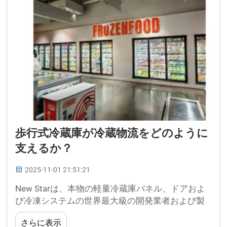
歩行式冷蔵庫が冷蔵物流をどのように
支えるか？
2025-11-01 21:51:21
New Starは、本物の軽量冷蔵庫パネル、ドアおよ
び冷凍システムの世界最大級の開発業者および製
造業者の一つです！15年の製造経験と11年の輸出
さらに表示
経験を有し、CE/ISO/SGS認証を取得した製品を世