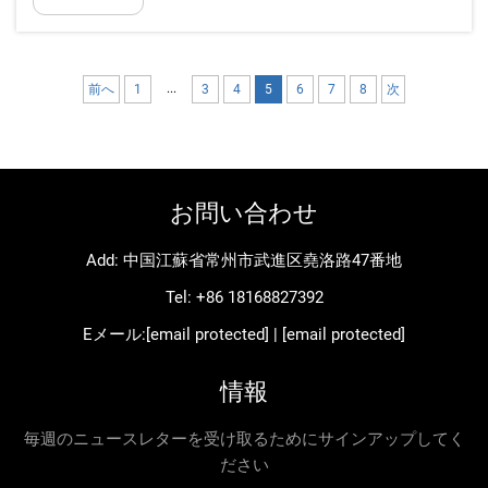
Star Refriger...
...
前へ
1
3
4
5
6
7
8
次
お問い合わせ
Add: 中国江蘇省常州市武進区堯洛路47番地
Tel:
+86 18168827392
Eメール:
[email protected]
|
[email protected]
情報
毎週のニュースレターを受け取るためにサインアップしてく
ださい