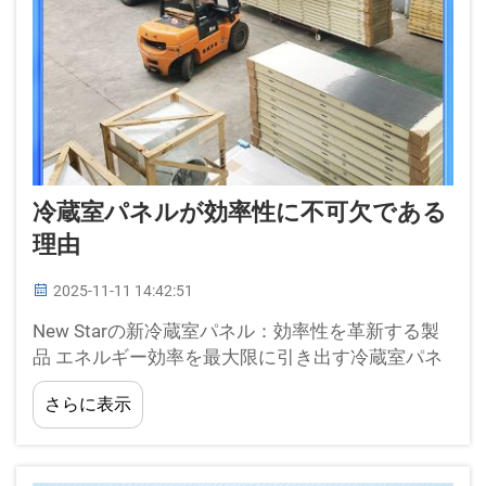
冷蔵室パネルが効率性に不可欠である
理由
2025-11-11 14:42:51
New Starの新冷蔵室パネル：効率性を革新する製
品 エネルギー効率を最大限に引き出す冷蔵室パネ
ル 食品販売店の冷蔵室でエネルギー消費の最適化
さらに表示
を目指す場合、冷蔵室は不可欠です。あなたの冷
蔵室に...