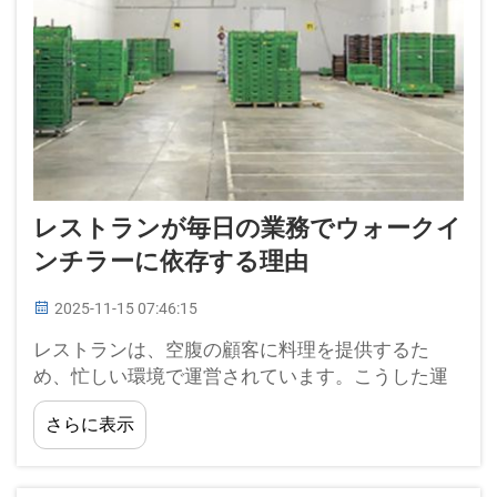
レストランが毎日の業務でウォークイ
ンチラーに依存する理由
2025-11-15 07:46:15
レストランは、空腹の顧客に料理を提供するた
め、忙しい環境で運営されています。こうした運
営の裏側では、食材を最適な温度で保管し、新鮮
さらに表示
さと安全性を保つために特殊な機器が使用されて
います。その一環として…