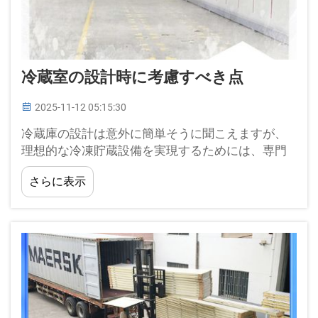
冷蔵室の設計時に考慮すべき点
2025-11-12 05:15:30
冷蔵庫の設計は意外に簡単そうに聞こえますが、
理想的な冷凍貯蔵設備を実現するためには、専門
家のアドバイスを必要とする重要な要素が数多く
さらに表示
あります。New Starは、最も人気のある冷蔵庫用
パネルおよび冷却装置の1つです…