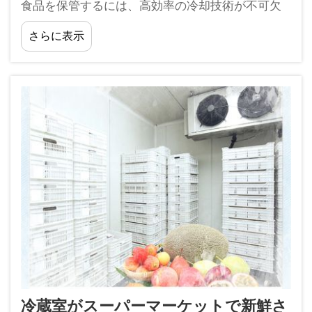
食品を保管するには、高効率の冷却技術が不可欠
です。New Star Refrigeration Co., Ltd.の
さらに表示
CE/ISO/SGS認証済みの冷蔵庫用パネルおよび冷凍
装置を使用することで、これらのコ...
冷蔵室がスーパーマーケットで新鮮さ