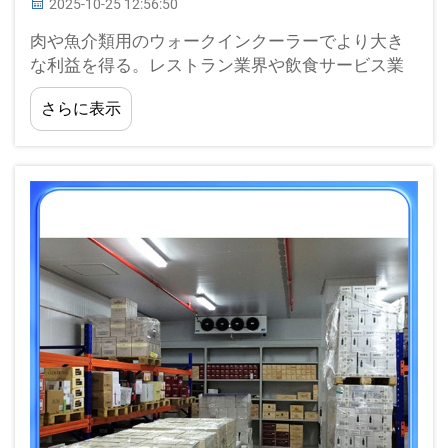
2025-10-25 12:56:50
肉や魚介類用のウォークインクーラーでより大き
な利益を得る。レストラン業界や飲食サービス業
界に従事している方なら、品質を保つために肉や
さらに表示
魚介類を新鮮な状態で保管することがいかに重要
かご存知でしょう。これを行う最善の方法は、そ
してさらに多くの...