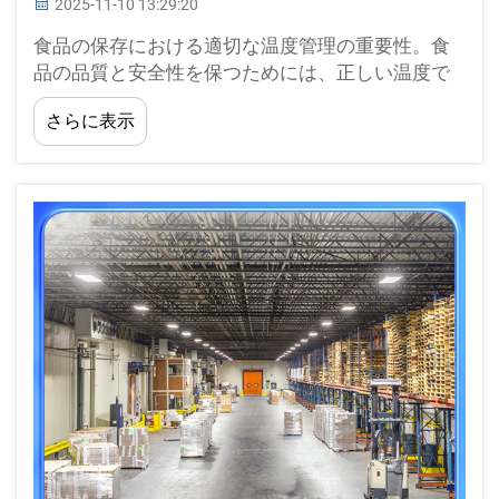
2025-11-10 13:29:20
食品の保存における適切な温度管理の重要性。食
品の品質と安全性を保つためには、正しい温度で
の保管が非常に重要です。温度が適切でないと、
さらに表示
食品の劣化、細菌の増殖、汚染が起こり、これは
危険...