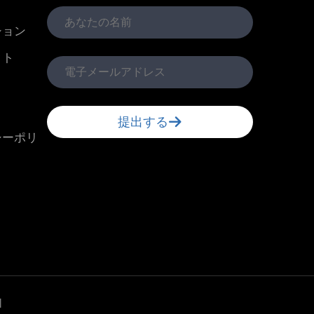
ション
クト
提出する
シーポリ
d