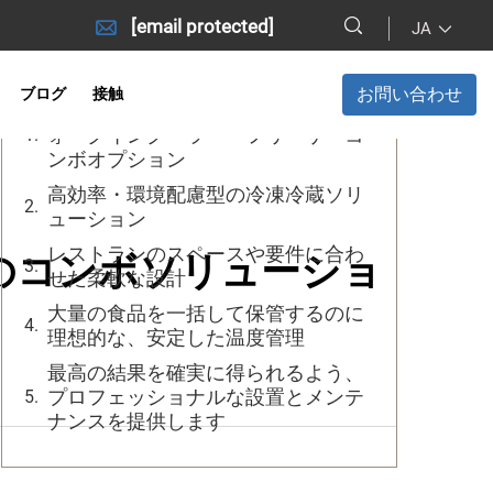
[email protected]
JA
目次
お問い合わせ
ブログ
接触
レストラン向けの手ごろな価格のウ
ォークインクーラー・フリーザーコ
ンボオプション
高効率・環境配慮型の冷凍冷蔵ソリ
ューション
レストランのスペースや要件に合わ
のコンボソリューショ
せた柔軟な設計
大量の食品を一括して保管するのに
理想的な、安定した温度管理
最高の結果を確実に得られるよう、
プロフェッショナルな設置とメンテ
ナンスを提供します