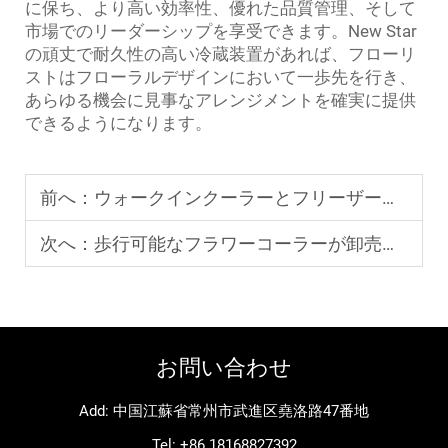
に保ち、より高い効率性、優れた品質管理、そして
市場でのリーダーシップを享受できます。New Star
の頑丈で耐久性の高い冷蔵装置があれば、フローリ
ストはフローラルデザインにおいて一歩先を行き、
あらゆる機会に見事なアレンジメントを確実に提供
できるようになります。
前へ：
ウォークインクーラーとフリーザーのコンボユニットが運用コストを削減する方法
次へ：
歩行可能なフラワーコーラーが卸売花流通において果たす役割
お問い合わせ
Add: 中国江蘇省常州市武進区堯洛路47番地
Tel:
+86 18168827392