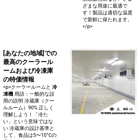
ざまな用途に最適で
す！製品は適切な温度
で新鮮に保たれます。
</p>
[あなたの地域]での
最高のクーラール
ームおよび冷凍庫
の特価情報
<p>クーラールームと
冷
凍機
用語：一般的な誤
用の説明 冷蔵庫（クー
ルルーム）90% 正しく
理解しよう！「冷た
い」という意味ではな
い 冷蔵庫の設計基準と
して、食品は5〜10°Cの