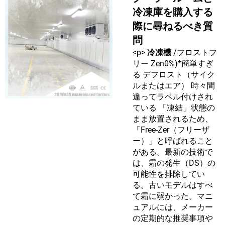
冷凍庫を購入する
際に尋ねるべき質
問
<p>
冷凍機
/フロストフ
リー Zen0%)*簡単すぎ
る デフロスト（サイク
ルまたはエア） 時々間
違ってラベル付けされ
ている 「凍結」状態の
まま放置されるため、
「Free-Zer（フリーザ
ー）」と呼ばれること
がある。最新の技術で
は、霜の発生（DS）の
可能性を排除してい
る。古いモデルはすべ
て霜に弱かった。マニ
ュアルには、メーカー
の定期的な推奨事項や