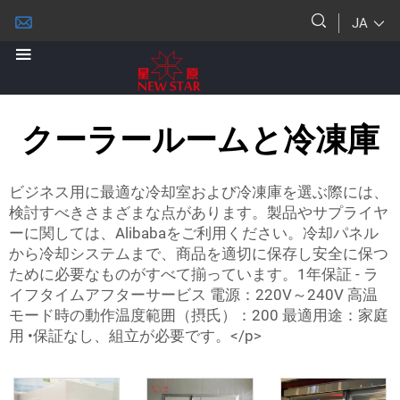
JA
クーラールームと冷凍庫
ビジネス用に最適な冷却室および冷凍庫を選ぶ際には、
検討すべきさまざまな点があります。製品やサプライヤ
ーに関しては、Alibabaをご利用ください。冷却パネル
から冷却システムまで、商品を適切に保存し安全に保つ
ために必要なものがすべて揃っています。1年保証 - ラ
イフタイムアフターサービス 電源：220V～240V 高温
モード時の動作温度範囲（摂氏）：200 最適用途：家庭
用 •保証なし、組立が必要です。</p>