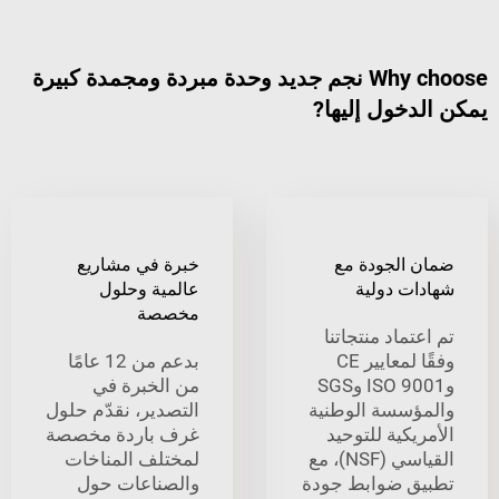
Why choose نجم جديد وحدة مبردة ومجمدة كبيرة
خول إليها?
الجودة مع
خبرة في مشاريع
ت دولية
عالمية وحلول
مخصصة
ماد منتجاتنا
وفقًا لمعايير CE
بدعم من 12 عامًا
وISO 9001 وSGS
من الخبرة في
سسة الوطنية
التصدير، نقدّم حلول
كية للتوحيد
غرف باردة مخصصة
القياسي (NSF)، مع
لمختلف المناخات
 ضوابط جودة
والصناعات حول