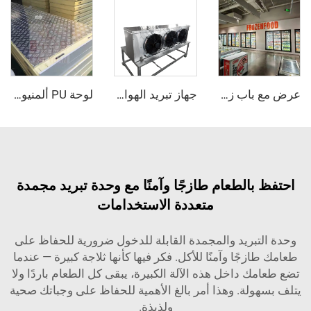
عرض مع باب زجاجي مبرد / ثلاجة دخولية
جهاز تبريد الهواء بالتبخير
لوحة PU ألمنيوم مركبة مقاومة للانزلاق
الطعام طازجًا وآمنًا مع وحدة تبريد مجمدة
متعددة الاستخدامات
بريد والمجمدة القابلة للدخول ضرورية للحفاظ على
جًا وآمنًا للأكل. فكر فيها كأنها ثلاجة كبيرة — عندما
 داخل هذه الآلة الكبيرة، يبقى كل الطعام باردًا ولا
لة. وهذا أمر بالغ الأهمية للحفاظ على وجباتك صحية
ولذيذة.