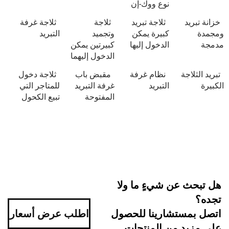
نوع ووك-إن
د
ثلاجة تبريد
ثلاجة
ثلاجة غرفة
كبيرة يمكن
وتجميد
التبريد
الدخول إليها
كبيرتين يمكن
الدخول إليهما
اجة
نظام غرفة
مقبض باب
ثلاجة دخول
التبريد
غرفة التبريد
للمتاجر التي
المفتوحة
تبيع الكحول
 عن شيءٍ ما ولا
ستشارينا للحصول
اطلب عرض أسعار
د من المنتجات