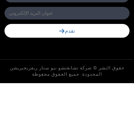
تقدم
لنشر © شركة تشانغتشو نيو ستار ريفريجيريشن
المحدودة. جميع الحقوق محفوظة