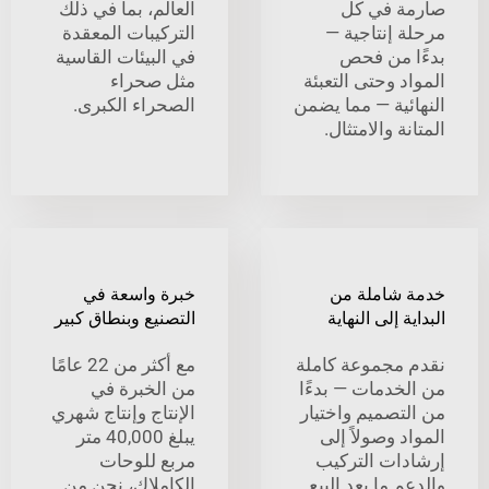
 في كل
العالم، بما في ذلك
 إنتاجية —
التركيبات المعقدة
 من فحص
في البيئات القاسية
 وحتى التعبئة
مثل صحراء
ئية — مما يضمن
الصحراء الكبرى.
ة والامتثال.
شاملة من
خبرة واسعة في
 إلى النهاية
التصنيع وبنطاق كبير
مجموعة كاملة
مع أكثر من 22 عامًا
خدمات — بدءًا
من الخبرة في
تصميم واختيار
الإنتاج وإنتاج شهري
 وصولاً إلى
يبلغ 40,000 متر
ات التركيب
مربع للوحات
 ما بعد البيع
الكاملاك، نحن من