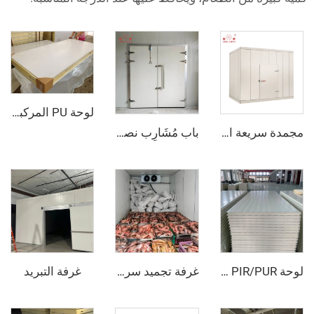
لوحة PU المركبة من الفولاذ الملون
مجمدة سريعة الانفجار
باب مُشَارِب نصف مدفون
غرفة التبريد
لوحة PIR/PUR المركبة
غرفة تجميد سريع